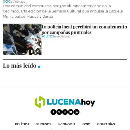
OCIO
23/06/2015
DEPORTES
Una comunidad compuesta por 300 alumnos interviene en la
decimocuarta edición de la Semana Cultural que impulsa la Escuela
Municipal de Música y Danza
COMPETICIONES
La policía local percibirá un complemento
DEPORTE BASE
por campañas puntuales
POLÍTICA
24/08/2012
OPINIÓN
VENTANA CIUDADANA
Lo más leído
CÓRDOBA
PROVINCIA
SUBBÉTICA HOY
SALUD
OBRAS
POLÍTICA
SUCESOS
ECONOMÍA
OCIO
COFRADÍAS
NECROLÓGICAS