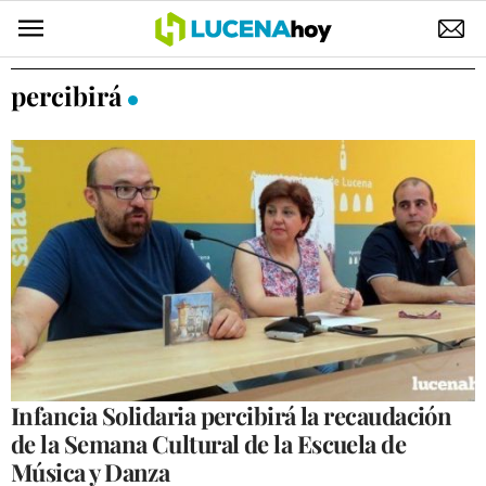
POLÍTICA
percibirá
AYUNTAMIENTO
ELECCIONES
SUCESOS
ECONOMÍA
DESARROLLO LOCAL
LUCENA EMPRESAS
OCIO
Infancia Solidaria percibirá la recaudación
de la Semana Cultural de la Escuela de
COFRADÍAS
Música y Danza