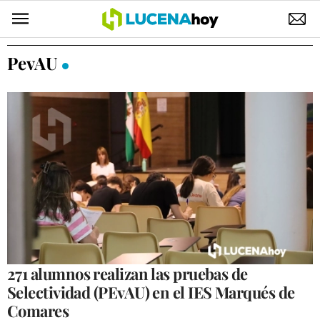
POLÍTICA
PevAU
AYUNTAMIENTO
ELECCIONES
SUCESOS
ECONOMÍA
DESARROLLO LOCAL
LUCENA EMPRESAS
OCIO
271 alumnos realizan las pruebas de
Selectividad (PEvAU) en el IES Marqués de
COFRADÍAS
Comares