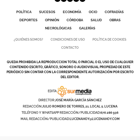
POLÍTICA
SUCESOS
ECONOMÍA
OCIO
COFRADÍAS
DEPORTES
OPINIÓN
CÓRDOBA
SALUD
OBRAS
NECROLÓGICAS
GALERÍAS
¿QUIÉNES SOMOS?
CONDICIONES DE USO
POLÍTICA DE COOKIES
CONTACTO
QUEDA PROHIBIDA LA REPRODUCCION TOTAL O PARCIAL O EL USO DE CUALQUIER
CONTENIDO ESCRITO, GRÁFICO, SONORO O AUDIOVISUAL PROPIEDAD DE ESTE
PERIÓDICO SIN CONTAR CON LA CORRESPONDIENTE AUTORIZACIÓN POR ESCRITO
DEL EDITOR.
EDITA:
DIRECTOR:
JOSÉ MARÍA GARCÍA SÁNCHEZ
REDACCIÓN:
JULIO ROMERO DE TORRES, 21. LOCAL 5. LUCENA
TELÉFONO Y WHATSAPP REDACCIÓN/PUBLICIDAD:
676 286 936
MAIL REDACCIÓN/PUBLICIDAD:
LUCENAHOY@LUCENAHOY.COM