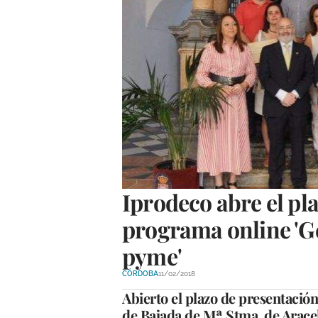
Iprodeco abre el pla
programa online 'Ge
pyme'
CÓRDOBA
11/02/2018
Abierto el plazo de presentación
de Bajada de Mª Stma. de Arace