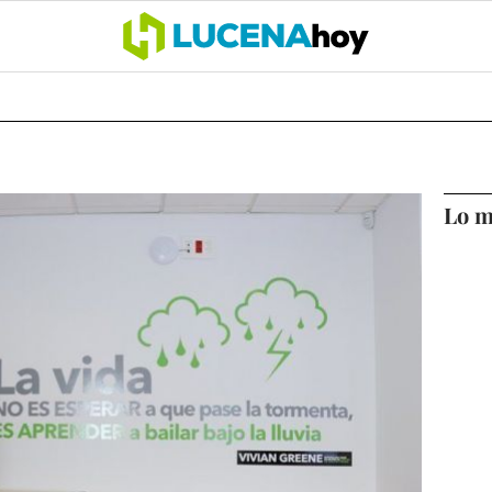
OCIO
COFRADÍAS
DEPORTES
OPINIÓN
CÓRDOBA
SALU
Lo m