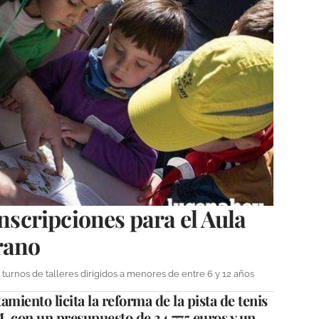
inscripciones para el Aula
rano
turnos de talleres dirigidos a menores de entre 6 y 12 años
amiento licita la reforma de la pista de tenis
, con un presupuesto de 34.775 euros y un