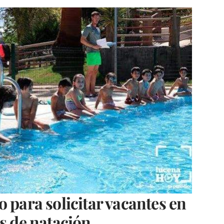
 para solicitar vacantes en
os de natación