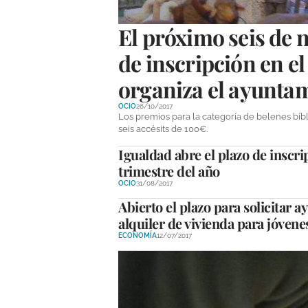
El próximo seis de 
de inscripción en e
organiza el ayunta
OCIO
26/10/2017
Los premios para la categoría de belenes bí
seis accésits de 100€.
Igualdad abre el plazo de inscri
trimestre del año
OCIO
31/08/2017
Abierto el plazo para solicitar 
alquiler de vivienda para jóvene
ECONOMÍA
12/07/2017