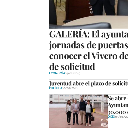
GALERÍA: El ayunt
jornadas de puertas
conocer el Vivero d
de solicitud
ECONOMÍA
14/02/2019
Juventud abre el plazo de solici
POLÍTICA
10/07/2018
Se abre 
Ayuntam
30.000 
OCIO
05/06/20