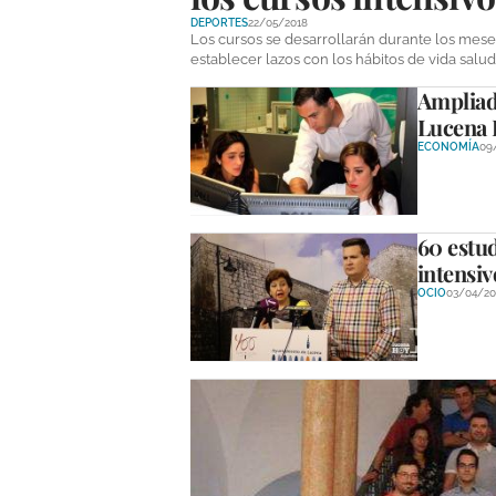
DEPORTES
22/05/2018
Los cursos se desarrollarán durante los meses
establecer lazos con los hábitos de vida salu
Ampliado
Lucena 
ECONOMÍA
09
60 estud
intensiv
OCIO
03/04/20