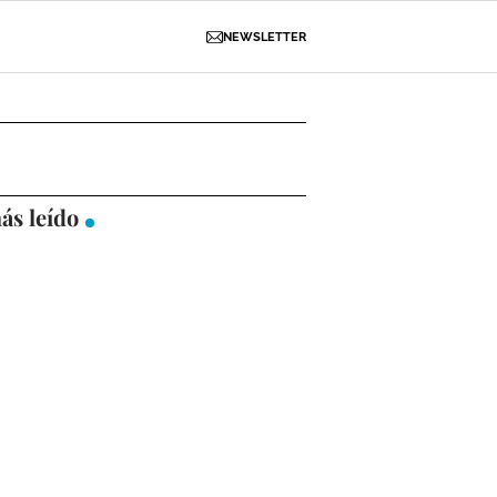
NEWSLETTER
D
OBRAS
NECROLÓGICAS
GALERÍAS
ás leído