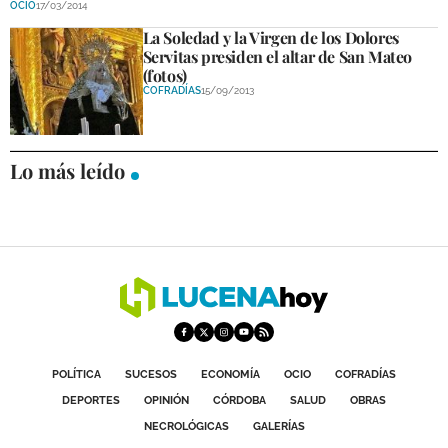
OCIO
17/03/2014
DEPORTES
La Soledad y la Virgen de los Dolores
Servitas presiden el altar de San Mateo
COMPETICIONES
(fotos)
COFRADÍAS
15/09/2013
DEPORTE BASE
OPINIÓN
Lo más leído
VENTANA CIUDADANA
CÓRDOBA
PROVINCIA
SUBBÉTICA HOY
SALUD
POLÍTICA
SUCESOS
ECONOMÍA
OCIO
COFRADÍAS
OBRAS
DEPORTES
OPINIÓN
CÓRDOBA
SALUD
OBRAS
NECROLÓGICAS
GALERÍAS
NECROLÓGICAS