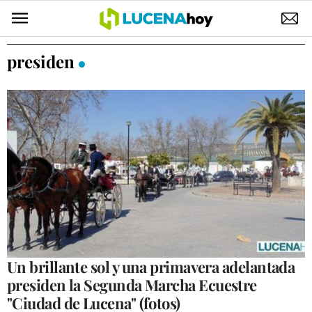
POLÍTICA
presiden
AYUNTAMIENTO
ELECCIONES
SUCESOS
ECONOMÍA
DESARROLLO LOCAL
LUCENA EMPRESAS
OCIO
Un brillante sol y una primavera adelantada
presiden la Segunda Marcha Ecuestre
COFRADÍAS
"Ciudad de Lucena" (fotos)