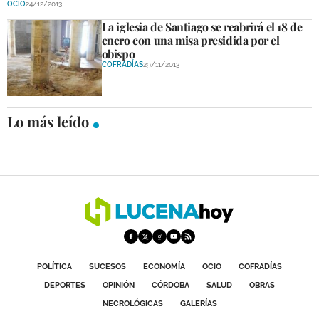
OCIO
24/12/2013
DEPORTES
La iglesia de Santiago se reabrirá el 18 de
enero con una misa presidida por el
COMPETICIONES
obispo
COFRADÍAS
29/11/2013
DEPORTE BASE
OPINIÓN
Lo más leído
VENTANA CIUDADANA
CÓRDOBA
PROVINCIA
SUBBÉTICA HOY
SALUD
POLÍTICA
SUCESOS
ECONOMÍA
OCIO
COFRADÍAS
OBRAS
DEPORTES
OPINIÓN
CÓRDOBA
SALUD
OBRAS
NECROLÓGICAS
GALERÍAS
NECROLÓGICAS