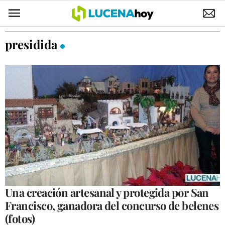
POLÍTICA
presidida
AYUNTAMIENTO
ELECCIONES
SUCESOS
ECONOMÍA
DESARROLLO LOCAL
LUCENA EMPRESAS
OCIO
Una creación artesanal y protegida por San
Francisco, ganadora del concurso de belenes
COFRADÍAS
(fotos)