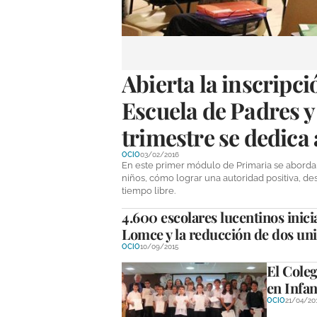
Abierta la inscripci
Escuela de Padres y
trimestre se dedica 
OCIO
03/02/2016
En este primer módulo de Primaria se aborda
niños, cómo lograr una autoridad positiva, des
tiempo libre.
4.600 escolares lucentinos inici
Lomce y la reducción de dos uni
OCIO
10/09/2015
El Coleg
en Infan
OCIO
21/04/20