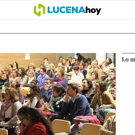
OCIO
COFRADÍAS
DEPORTES
OPINIÓN
CÓRDOBA
SALU
Lo m