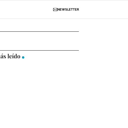
NEWSLETTER
D
OBRAS
NECROLÓGICAS
GALERÍAS
ás leído