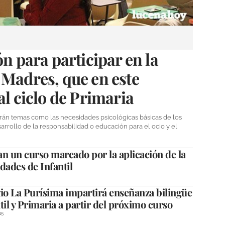
ón para participar en la
 Madres, que en este
al ciclo de Primaria
rán temas como las necesidades psicológicas básicas de los
arrollo de la responsabilidad o educación para el ocio y el
an un curso marcado por la aplicación de la
dades de Infantil
io La Purísima impartirá enseñanza bilingüe
til y Primaria a partir del próximo curso
15