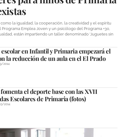
existas
 como la igualdad, la cooperación, la creatividad y el espíritu
 del Programa Emplea Joven y un psicólogo del Programa +30,
ualdad, están impartiendo un taller denominado 'Juguetes sin
 escolar en Infantil y Primaria empezará el
on la reducción de un aula en el El Prado
9/2014
fomenta el deporte base con las XVII
as Escolares de Primaria (fotos)
03/2014