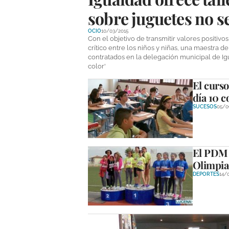
sobre juguetes no s
OCIO
10/03/2015
Con el objetivo de transmitir valores positivos
crítico entre los niños y niñas, una maestra
contratados en la delegación municipal de Ig
color'
El curso
día 10 c
SUCESOS
05/0
El PDM 
Olimpiad
DEPORTES
14/