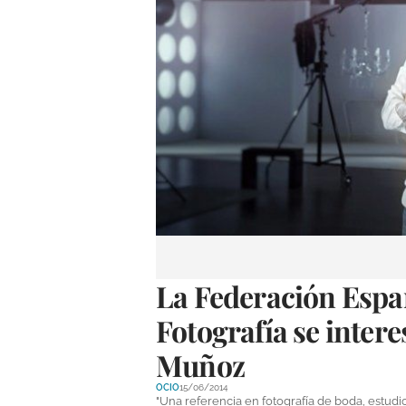
La Federación Españ
Fotografía se intere
Muñoz
OCIO
15/06/2014
"Una referencia en fotografía de boda, estud