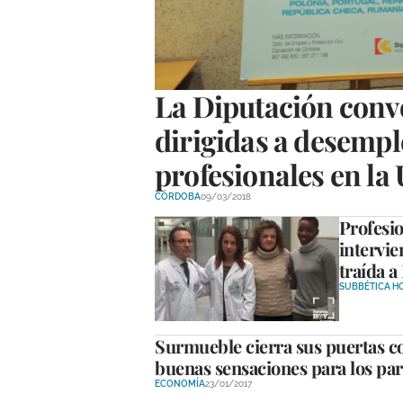
La Diputación conv
dirigidas a desempl
profesionales en la
CÓRDOBA
09/03/2018
Profesio
intervie
traída a
SUBBÉTICA H
Surmueble cierra sus puertas co
buenas sensaciones para los par
ECONOMÍA
23/01/2017