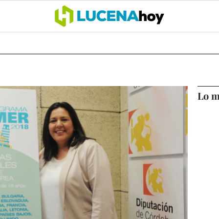
OCIO
COFRADÍAS
DEPORTES
OPINIÓN
CÓRDOBA
SALU
Lo m