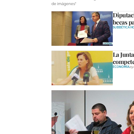
de imágenes"
Diputaci
becas p
SUBBÉTICA H
La Junta
compete
ECONOMÍA
29