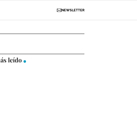
NEWSLETTER
D
OBRAS
NECROLÓGICAS
GALERÍAS
ás leído