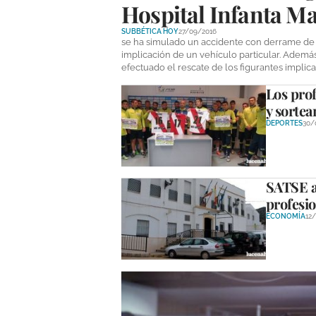
Hospital Infanta Ma
SUBBÉTICA HOY
27/09/2016
se ha simulado un accidente con derrame de ni
implicación de un vehículo particular. Además
efectuado el rescate de los figurantes implica
Los pro
y sortea
DEPORTES
30/
SATSE ac
profesio
ECONOMÍA
12