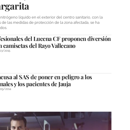
rgarita
trógeno líquido en el exterior del centro sanitario, con la
 de las medidas de protección de la zona afectada, se ha
dos.
fesionales del Lucena CF proponen diversión
n camisetas del Rayo Vallecano
03/2015
usa al SAS de poner en peligro a los
nales y los pacientes de Jauja
/09/2014