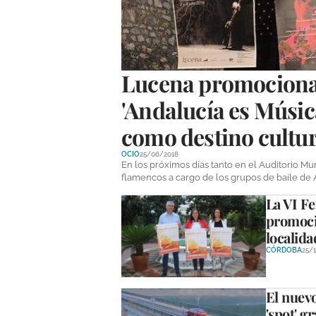
Lucena promocionar
'Andalucía es Música
como destino cultu
OCIO
25/06/2018
En los próximos días tanto en el Auditorio M
flamencos a cargo de los grupos de baile de 
La VI F
promocio
localida
CÓRDOBA
25/
El nuev
'spot' g