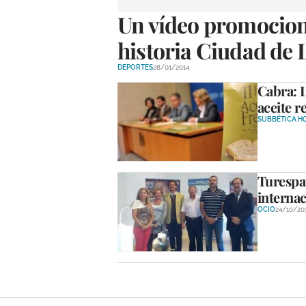
Un vídeo promocion
historia Ciudad de 
DEPORTES
28/01/2014
Cabra: L
aceite r
SUBBÉTICA H
Turespañ
internac
OCIO
24/10/20