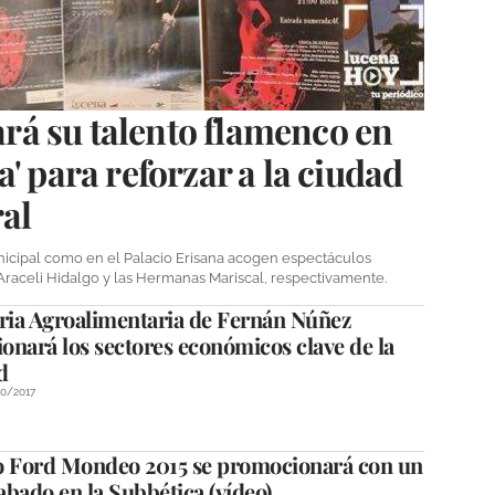
á su talento flamenco en
' para reforzar a la ciudad
ral
unicipal como en el Palacio Erisana acogen espectáculos
Araceli Hidalgo y las Hermanas Mariscal, respectivamente.
eria Agroalimentaria de Fernán Núñez
nará los sectores económicos clave de la
d
10/2017
o Ford Mondeo 2015 se promocionará con un
rabado en la Subbética (vídeo)