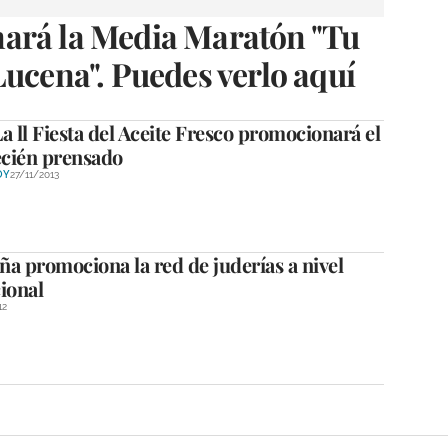
ará la Media Maratón "Tu
Lucena". Puedes verlo aquí
a ll Fiesta del Aceite Fresco promocionará el
ecién prensado
OY
27/11/2013
a promociona la red de juderías a nivel
ional
12