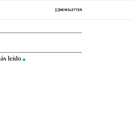
NEWSLETTER
D
OBRAS
NECROLÓGICAS
GALERÍAS
ás leído