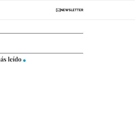
NEWSLETTER
D
OBRAS
NECROLÓGICAS
GALERÍAS
ás leído