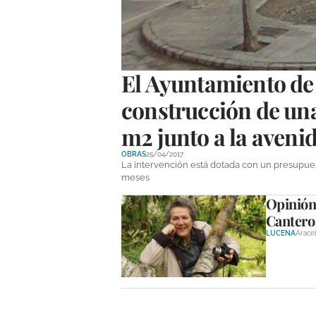
El Ayuntamiento de 
construcción de una
m2 junto a la avenid
OBRAS
25/04/2017
La intervención está dotada con un presupuest
meses
Opinión:
Cantero
LUCENA
Aracel