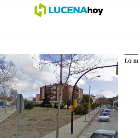
OCIO
COFRADÍAS
DEPORTES
OPINIÓN
CÓRDOBA
SALU
Lo m