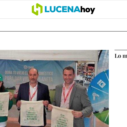
OCIO
COFRADÍAS
DEPORTES
OPINIÓN
CÓRDOBA
SALU
Lo m