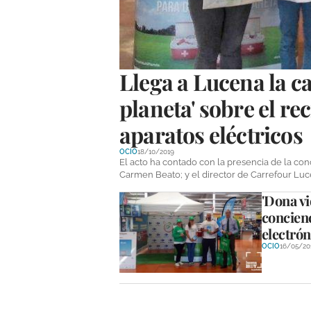
Llega a Lucena la c
planeta' sobre el re
aparatos eléctricos
OCIO
18/10/2019
El acto ha contado con la presencia de la co
Carmen Beato; y el director de Carrefour Luc
'Dona vi
concienc
electrón
OCIO
16/05/20