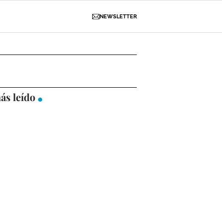
NEWSLETTER
D
OBRAS
NECROLÓGICAS
GALERÍAS
ás leído