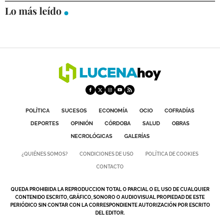
Lo más leído
DEPORTES
COMPETICIONES
DEPORTE BASE
OPINIÓN
VENTANA CIUDADANA
CÓRDOBA
POLÍTICA
SUCESOS
ECONOMÍA
OCIO
COFRADÍAS
DEPORTES
OPINIÓN
CÓRDOBA
SALUD
OBRAS
PROVINCIA
NECROLÓGICAS
GALERÍAS
SUBBÉTICA HOY
¿QUIÉNES SOMOS?
CONDICIONES DE USO
POLÍTICA DE COOKIES
CONTACTO
SALUD
QUEDA PROHIBIDA LA REPRODUCCION TOTAL O PARCIAL O EL USO DE CUALQUIER
OBRAS
CONTENIDO ESCRITO, GRÁFICO, SONORO O AUDIOVISUAL PROPIEDAD DE ESTE
PERIÓDICO SIN CONTAR CON LA CORRESPONDIENTE AUTORIZACIÓN POR ESCRITO
DEL EDITOR.
NECROLÓGICAS