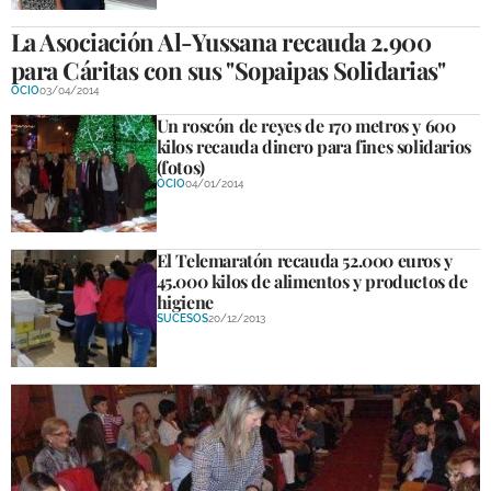
La Asociación Al-Yussana recauda 2.900 
para Cáritas con sus "Sopaipas Solidarias"
OCIO
03/04/2014
Un roscón de reyes de 170 metros y 600
kilos recauda dinero para fines solidarios
(fotos)
OCIO
04/01/2014
El Telemaratón recauda 52.000 euros y
45.000 kilos de alimentos y productos de
higiene
SUCESOS
20/12/2013