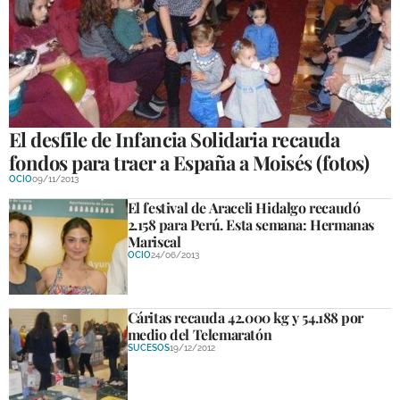
El desfile de Infancia Solidaria recauda
fondos para traer a España a Moisés (fotos)
OCIO
09/11/2013
El festival de Araceli Hidalgo recaudó
2.158 para Perú. Esta semana: Hermanas
Mariscal
OCIO
24/06/2013
Cáritas recauda 42.000 kg y 54.188 por
medio del Telemaratón
SUCESOS
19/12/2012