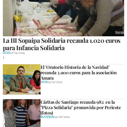
GALERÍAS
La III Sopaipa Solidaria recauda 1.020 euros
para Infancia Solidaria
OCIO
17/04/2015
1
El 'Oratorio Historia de la Navidad'
recauda 3.900 euros para la asociación
Amara
OCIO
15/12/2014
Cáritas de Santiago recauda 982  en la
"Pizza Solidaria" promovida por Pericote
(fotos)
SUCESOS
04/06/2014