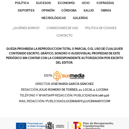
POLÍTICA
SUCESOS
ECONOMÍA
OCIO
COFRADÍAS
DEPORTES
OPINIÓN
CÓRDOBA
SALUD
OBRAS
NECROLÓGICAS
GALERÍAS
¿QUIÉNES SOMOS?
CONDICIONES DE USO
POLÍTICA DE COOKIES
CONTACTO
QUEDA PROHIBIDA LA REPRODUCCION TOTAL O PARCIAL O EL USO DE CUALQUIER
CONTENIDO ESCRITO, GRÁFICO, SONORO O AUDIOVISUAL PROPIEDAD DE ESTE
PERIÓDICO SIN CONTAR CON LA CORRESPONDIENTE AUTORIZACIÓN POR ESCRITO
DEL EDITOR.
EDITA:
DIRECTOR:
JOSÉ MARÍA GARCÍA SÁNCHEZ
REDACCIÓN:
JULIO ROMERO DE TORRES, 21. LOCAL 5. LUCENA
TELÉFONO Y WHATSAPP REDACCIÓN/PUBLICIDAD:
676 286 936
MAIL REDACCIÓN/PUBLICIDAD:
LUCENAHOY@LUCENAHOY.COM