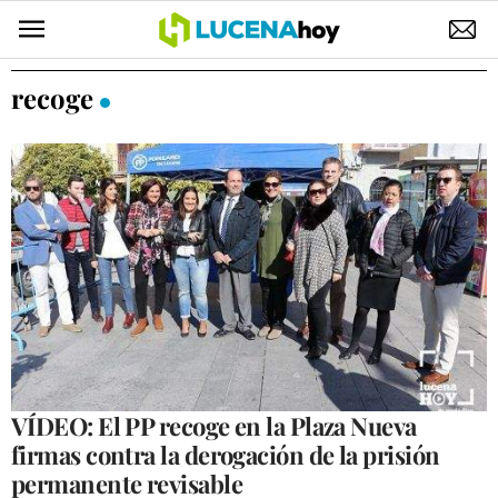
POLÍTICA
recoge
AYUNTAMIENTO
ELECCIONES
SUCESOS
ECONOMÍA
DESARROLLO LOCAL
LUCENA EMPRESAS
OCIO
VÍDEO: El PP recoge en la Plaza Nueva
firmas contra la derogación de la prisión
COFRADÍAS
permanente revisable