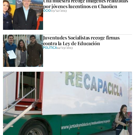
Una muestra recoge imágenes realizadas
por jóvenes lucentinos en Chaoüen
OCIO
03/12/2013
Juventudes Socialistas recoge firmas
contra la Ley de Educación
POLÍTICA
14/03/2013