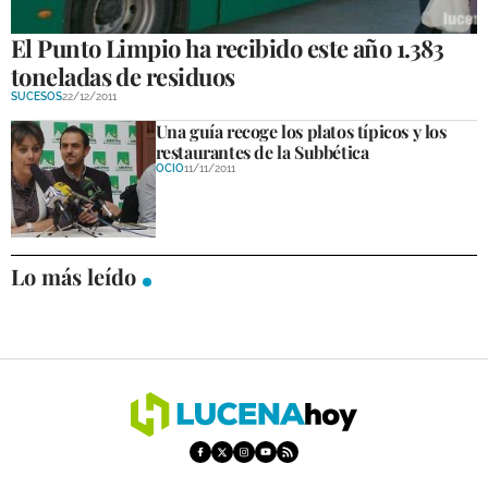
El Punto Limpio ha recibido este año 1.383
toneladas de residuos
SUCESOS
22/12/2011
Una guía recoge los platos típicos y los
restaurantes de la Subbética
OCIO
11/11/2011
Lo más leído