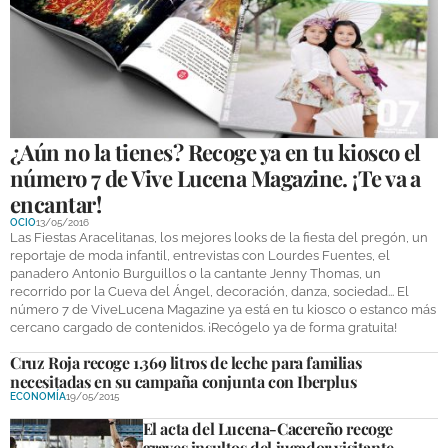
GALERÍAS
¿Aún no la tienes? Recoge ya en tu kiosco el
número 7 de Vive Lucena Magazine. ¡Te va a
encantar!
OCIO
13/05/2016
Las Fiestas Aracelitanas, los mejores looks de la fiesta del pregón, un
reportaje de moda infantil, entrevistas con Lourdes Fuentes, el
panadero Antonio Burguillos o la cantante Jenny Thomas, un
recorrido por la Cueva del Ángel, decoración, danza, sociedad... El
número 7 de ViveLucena Magazine ya está en tu kiosco o estanco más
cercano cargado de contenidos. ¡Recógelo ya de forma gratuita!
Cruz Roja recoge 1.369 litros de leche para familias
necesitadas en su campaña conjunta con Iberplus
ECONOMÍA
19/05/2015
El acta del Lucena-Cacereño recoge
graves insultos del jugador visitante