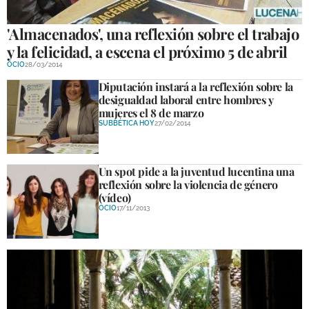
'Almacenados', una reflexión sobre el trabajo
GALERÍAS
y la felicidad, a escena el próximo 5 de abril
OCIO
28/03/2014
Diputación instará a la reflexión sobre la
desigualdad laboral entre hombres y
mujeres el 8 de marzo
SUBBÉTICA HOY
27/02/2014
Un spot pide a la juventud lucentina una
reflexión sobre la violencia de género
(vídeo)
OCIO
17/11/2013