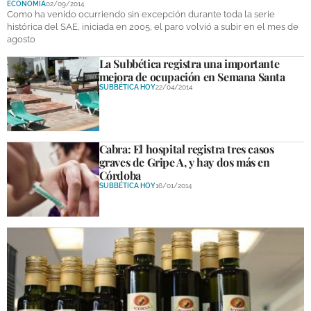
ECONOMÍA
02/09/2014
DEPORTES
Como ha venido ocurriendo sin excepción durante toda la serie
histórica del SAE, iniciada en 2005, el paro volvió a subir en el mes de
agosto
COMPETICIONES
La Subbética registra una importante
DEPORTE BASE
mejora de ocupación en Semana Santa
SUBBÉTICA HOY
22/04/2014
OPINIÓN
VENTANA CIUDADANA
Cabra: El hospital registra tres casos
CÓRDOBA
graves de Gripe A, y hay dos más en
Córdoba
PROVINCIA
SUBBÉTICA HOY
16/01/2014
SUBBÉTICA HOY
SALUD
OBRAS
NECROLÓGICAS