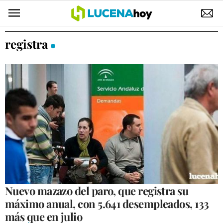
POLÍTICA
registra
AYUNTAMIENTO
ELECCIONES
SUCESOS
ECONOMÍA
DESARROLLO LOCAL
LUCENA EMPRESAS
OCIO
Nuevo mazazo del paro, que registra su
máximo anual, con 5.641 desempleados, 133
COFRADÍAS
más que en julio