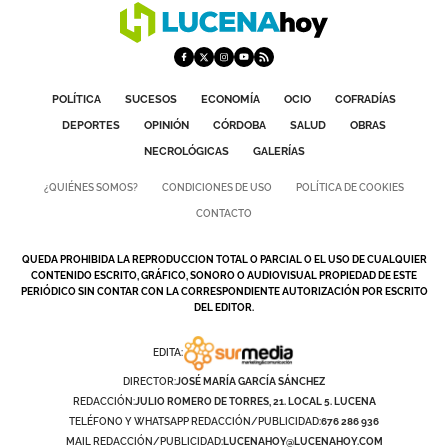
POLÍTICA
SUCESOS
ECONOMÍA
OCIO
COFRADÍAS
DEPORTES
OPINIÓN
CÓRDOBA
SALUD
OBRAS
NECROLÓGICAS
GALERÍAS
¿QUIÉNES SOMOS?
CONDICIONES DE USO
POLÍTICA DE COOKIES
CONTACTO
QUEDA PROHIBIDA LA REPRODUCCION TOTAL O PARCIAL O EL USO DE CUALQUIER
CONTENIDO ESCRITO, GRÁFICO, SONORO O AUDIOVISUAL PROPIEDAD DE ESTE
PERIÓDICO SIN CONTAR CON LA CORRESPONDIENTE AUTORIZACIÓN POR ESCRITO
DEL EDITOR.
EDITA:
DIRECTOR:
JOSÉ MARÍA GARCÍA SÁNCHEZ
REDACCIÓN:
JULIO ROMERO DE TORRES, 21. LOCAL 5. LUCENA
TELÉFONO Y WHATSAPP REDACCIÓN/PUBLICIDAD:
676 286 936
MAIL REDACCIÓN/PUBLICIDAD:
LUCENAHOY@LUCENAHOY.COM