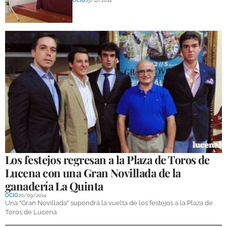
OCIO
19/12/2014
DEPORTES
COMPETICIONES
DEPORTE BASE
OPINIÓN
VENTANA CIUDADANA
CÓRDOBA
PROVINCIA
SUBBÉTICA HOY
Los festejos regresan a la Plaza de Toros de
Lucena con una Gran Novillada de la
SALUD
ganadería La Quinta
OCIO
20/09/2014
OBRAS
Una "Gran Novillada" supondrá la vuelta de los festejos a la Plaza de
Toros de Lucena
NECROLÓGICAS