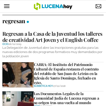
POLÍTICA
regresan
AYUNTAMIENTO
Regresan a la Casa de la Juventud los talleres
ELECCIONES
de creatividad Art Joven y el English Coffee
OCIO
28/01/2019
SUCESOS
La Delegación de Juventud abre las inscripciones gratuitas para las
nuevas ediciones de dos programas formativos muy demandados por
la población joven
ECONOMÍA
CABRA: El Instituto del Patrimonio
DESARROLLO LOCAL
Cultural de España restaura el contrato
del retablo de San Juan de Letrán en la
LUCENA EMPRESAS
Iglesia de Santo Domingo, fechado en
1560.
OCIO
SUBBÉTICA HOY
27/02/2018
Los Documentos Legales de la
Comunidad Judía de Lucena regresan a
COFRADÍAS
su origen tras una vuelta al mundo