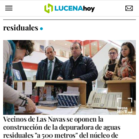
POLÍTICA
residuales
AYUNTAMIENTO
ELECCIONES
SUCESOS
ECONOMÍA
DESARROLLO LOCAL
LUCENA EMPRESAS
OCIO
Vecinos de Las Navas se oponen la
construcción de la depuradora de aguas
COFRADÍAS
residuales "a 500 metros" del núcleo de