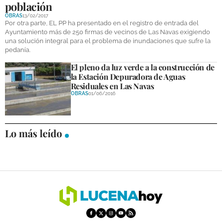
población
DEPORTES
OBRAS
13/02/2017
Por otra parte, EL PP ha presentado en el registro de entrada del
COMPETICIONES
Ayuntamiento más de 250 firmas de vecinos de Las Navas exigiendo
una solución integral para el problema de inundaciones que sufre la
DEPORTE BASE
pedanía.
El pleno da luz verde a la construcción de
OPINIÓN
la Estación Depuradora de Aguas
Residuales en Las Navas
VENTANA CIUDADANA
OBRAS
01/06/2016
CÓRDOBA
Lo más leído
PROVINCIA
SUBBÉTICA HOY
SALUD
OBRAS
NECROLÓGICAS