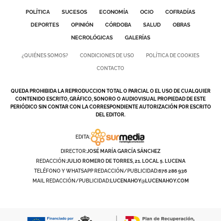
POLÍTICA
SUCESOS
ECONOMÍA
OCIO
COFRADÍAS
GALERÍAS
DEPORTES
OPINIÓN
CÓRDOBA
SALUD
OBRAS
NECROLÓGICAS
GALERÍAS
¿QUIÉNES SOMOS?
CONDICIONES DE USO
POLÍTICA DE COOKIES
CONTACTO
QUEDA PROHIBIDA LA REPRODUCCION TOTAL O PARCIAL O EL USO DE CUALQUIER
CONTENIDO ESCRITO, GRÁFICO, SONORO O AUDIOVISUAL PROPIEDAD DE ESTE
PERIÓDICO SIN CONTAR CON LA CORRESPONDIENTE AUTORIZACIÓN POR ESCRITO
DEL EDITOR.
EDITA:
DIRECTOR:
JOSÉ MARÍA GARCÍA SÁNCHEZ
REDACCIÓN:
JULIO ROMERO DE TORRES, 21. LOCAL 5. LUCENA
TELÉFONO Y WHATSAPP REDACCIÓN/PUBLICIDAD:
676 286 936
MAIL REDACCIÓN/PUBLICIDAD:
LUCENAHOY@LUCENAHOY.COM