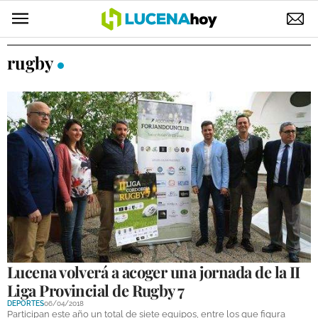
POLÍTICA
rugby
AYUNTAMIENTO
ELECCIONES
SUCESOS
ECONOMÍA
DESARROLLO LOCAL
LUCENA EMPRESAS
OCIO
Lucena volverá a acoger una jornada de la II
Liga Provincial de Rugby 7
COFRADÍAS
DEPORTES
06/04/2018
Participan este año un total de siete equipos, entre los que figura