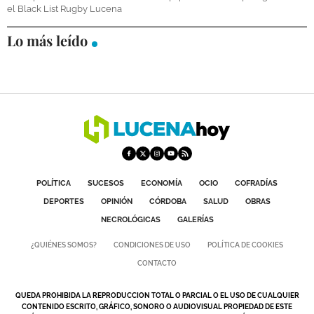
el Black List Rugby Lucena
DEPORTES
Lo más leído
COMPETICIONES
DEPORTE BASE
OPINIÓN
VENTANA CIUDADANA
CÓRDOBA
POLÍTICA
SUCESOS
ECONOMÍA
OCIO
COFRADÍAS
PROVINCIA
DEPORTES
OPINIÓN
CÓRDOBA
SALUD
OBRAS
SUBBÉTICA HOY
NECROLÓGICAS
GALERÍAS
SALUD
¿QUIÉNES SOMOS?
CONDICIONES DE USO
POLÍTICA DE COOKIES
CONTACTO
OBRAS
QUEDA PROHIBIDA LA REPRODUCCION TOTAL O PARCIAL O EL USO DE CUALQUIER
CONTENIDO ESCRITO, GRÁFICO, SONORO O AUDIOVISUAL PROPIEDAD DE ESTE
NECROLÓGICAS