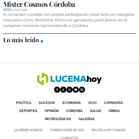
Mister Cosmos Córdoba
DEPORTES
OCIO
11/04/2017
El certamen contaba con amplia participación local tanto en categoría
COMPETICIONES
masculina como femenina. Ahora los ganadores participaran en el
certamen nacional representando a Córdoba
DEPORTE BASE
Lo más leído
OPINIÓN
VENTANA CIUDADANA
CÓRDOBA
PROVINCIA
SUBBÉTICA HOY
POLÍTICA
SUCESOS
ECONOMÍA
OCIO
COFRADÍAS
SALUD
DEPORTES
OPINIÓN
CÓRDOBA
SALUD
OBRAS
NECROLÓGICAS
GALERÍAS
OBRAS
¿QUIÉNES SOMOS?
CONDICIONES DE USO
POLÍTICA DE COOKIES
NECROLÓGICAS
CONTACTO