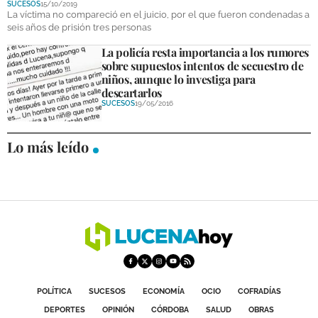
SUCESOS
15/10/2019
DEPORTES
La víctima no compareció en el juicio, por el que fueron condenadas a
seis años de prisión tres personas
COMPETICIONES
La policía resta importancia a los rumores
sobre supuestos intentos de secuestro de
DEPORTE BASE
niños, aunque lo investiga para
descartarlos
OPINIÓN
SUCESOS
19/05/2016
VENTANA CIUDADANA
Lo más leído
CÓRDOBA
PROVINCIA
SUBBÉTICA HOY
SALUD
OBRAS
POLÍTICA
SUCESOS
ECONOMÍA
OCIO
COFRADÍAS
DEPORTES
OPINIÓN
CÓRDOBA
SALUD
OBRAS
NECROLÓGICAS