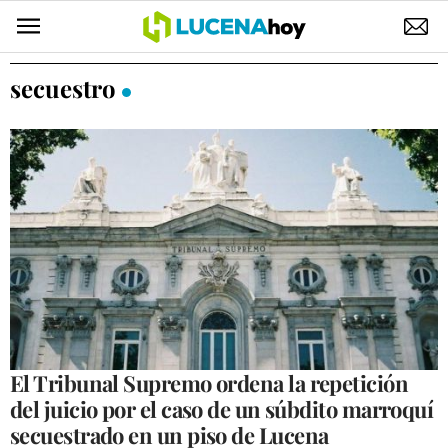
POLÍTICA
secuestro
AYUNTAMIENTO
ELECCIONES
SUCESOS
ECONOMÍA
DESARROLLO LOCAL
LUCENA EMPRESAS
OCIO
El Tribunal Supremo ordena la repetición
del juicio por el caso de un súbdito marroquí
COFRADÍAS
secuestrado en un piso de Lucena