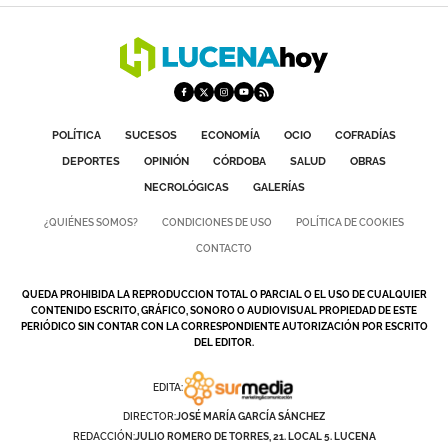
DEPORTES
COMPETICIONES
DEPORTE BASE
POLÍTICA
SUCESOS
ECONOMÍA
OCIO
COFRADÍAS
OPINIÓN
DEPORTES
OPINIÓN
CÓRDOBA
SALUD
OBRAS
VENTANA CIUDADANA
NECROLÓGICAS
GALERÍAS
CÓRDOBA
¿QUIÉNES SOMOS?
CONDICIONES DE USO
POLÍTICA DE COOKIES
CONTACTO
PROVINCIA
QUEDA PROHIBIDA LA REPRODUCCION TOTAL O PARCIAL O EL USO DE CUALQUIER
SUBBÉTICA HOY
CONTENIDO ESCRITO, GRÁFICO, SONORO O AUDIOVISUAL PROPIEDAD DE ESTE
PERIÓDICO SIN CONTAR CON LA CORRESPONDIENTE AUTORIZACIÓN POR ESCRITO
SALUD
DEL EDITOR.
EDITA:
OBRAS
DIRECTOR:
JOSÉ MARÍA GARCÍA SÁNCHEZ
REDACCIÓN:
JULIO ROMERO DE TORRES, 21. LOCAL 5. LUCENA
NECROLÓGICAS