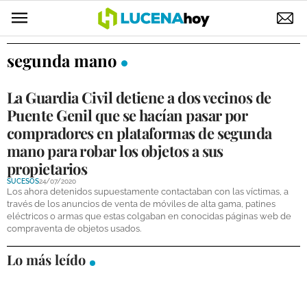
POLÍTICA
segunda mano
AYUNTAMIENTO
La Guardia Civil detiene a dos vecinos de
ELECCIONES
Puente Genil que se hacían pasar por
compradores en plataformas de segunda
SUCESOS
mano para robar los objetos a sus
propietarios
ECONOMÍA
SUCESOS
24/07/2020
Los ahora detenidos supuestamente contactaban con las víctimas, a
DESARROLLO LOCAL
través de los anuncios de venta de móviles de alta gama, patines
eléctricos o armas que estas colgaban en conocidas páginas web de
LUCENA EMPRESAS
compraventa de objetos usados.
OCIO
Lo más leído
COFRADÍAS