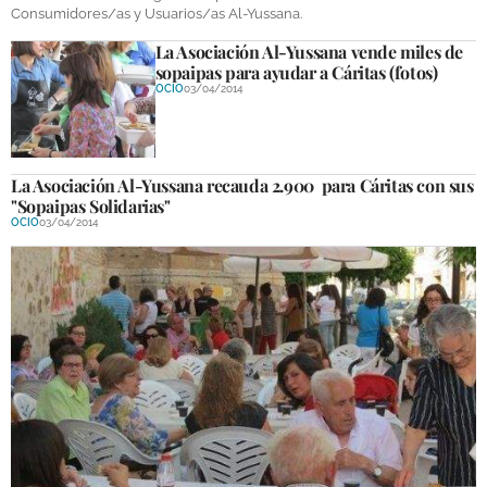
Consumidores/as y Usuarios/as Al-Yussana.
DEPORTES
La Asociación Al-Yussana vende miles de
COMPETICIONES
sopaipas para ayudar a Cáritas (fotos)
OCIO
03/04/2014
DEPORTE BASE
OPINIÓN
La Asociación Al-Yussana recauda 2.900  para Cáritas con sus
VENTANA CIUDADANA
"Sopaipas Solidarias"
OCIO
03/04/2014
CÓRDOBA
PROVINCIA
SUBBÉTICA HOY
SALUD
OBRAS
NECROLÓGICAS