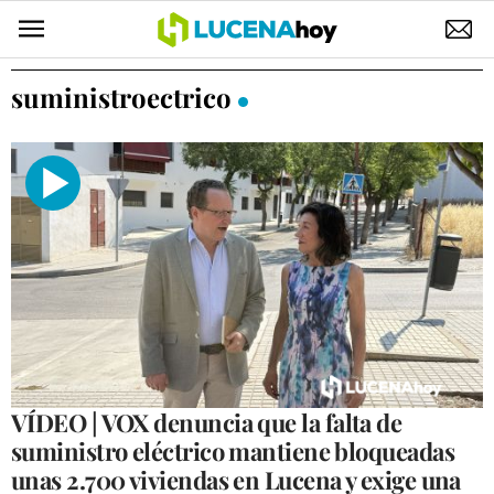
POLÍTICA
suministroectrico
AYUNTAMIENTO
ELECCIONES
SUCESOS
ECONOMÍA
DESARROLLO LOCAL
LUCENA EMPRESAS
OCIO
VÍDEO | VOX denuncia que la falta de
suministro eléctrico mantiene bloqueadas
COFRADÍAS
unas 2.700 viviendas en Lucena y exige una