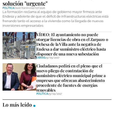
solución "urgente"
DEPORTES
POLÍTICA
David Ramírez
02/07/2026
La formación reclama al equipo de gobierno mayor firmeza ante
COMPETICIONES
Endesa y advierte de que el déficit de infraestructuras eléctricas está
frenando tanto el acceso a la vivienda como la llegada de nuevas
DEPORTE BASE
inversiones empresariales
VÍDEO: El ayuntamiento no puede
OPINIÓN
otorgar licencias de obra en el Zarpazo o
Dehesa de la Villa ante la negativa de
VENTANA CIUDADANA
Endesa a dar suministro eléctrico hasta
disponer de una nueva subestación
CÓRDOBA
OBRAS
29/09/2017
Ciudadanos pedirá en el pleno que el
PROVINCIA
nuevo pliego de contratación de
suministro eléctrico municipal prime a
SUBBÉTICA HOY
empresas que ofrezcan abastecimiento
procedente de fuentes de energías
SALUD
renovables
POLÍTICA
29/05/2017
OBRAS
Lo más leído
NECROLÓGICAS