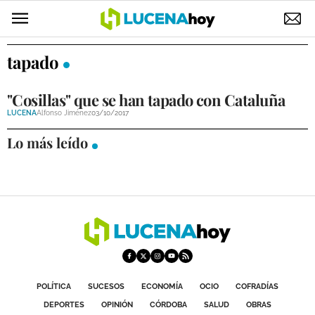
POLÍTICA
tapado
AYUNTAMIENTO
"Cosillas" que se han tapado con Cataluña
ELECCIONES
LUCENA
Alfonso Jiménez
03/10/2017
SUCESOS
Lo más leído
ECONOMÍA
DESARROLLO LOCAL
LUCENA EMPRESAS
OCIO
POLÍTICA
SUCESOS
ECONOMÍA
OCIO
COFRADÍAS
COFRADÍAS
DEPORTES
OPINIÓN
CÓRDOBA
SALUD
OBRAS