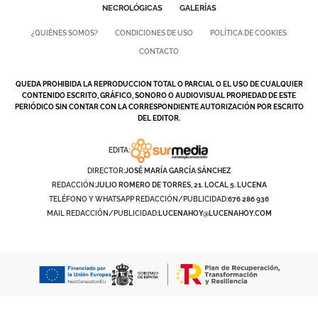
NECROLÓGICAS
GALERÍAS
DEPORTES
¿QUIÉNES SOMOS?
CONDICIONES DE USO
POLÍTICA DE COOKIES
COMPETICIONES
CONTACTO
DEPORTE BASE
QUEDA PROHIBIDA LA REPRODUCCION TOTAL O PARCIAL O EL USO DE CUALQUIER
OPINIÓN
CONTENIDO ESCRITO, GRÁFICO, SONORO O AUDIOVISUAL PROPIEDAD DE ESTE
PERIÓDICO SIN CONTAR CON LA CORRESPONDIENTE AUTORIZACIÓN POR ESCRITO
DEL EDITOR.
VENTANA CIUDADANA
EDITA:
CÓRDOBA
DIRECTOR:
JOSÉ MARÍA GARCÍA SÁNCHEZ
REDACCIÓN:
JULIO ROMERO DE TORRES, 21. LOCAL 5. LUCENA
PROVINCIA
TELÉFONO Y WHATSAPP REDACCIÓN/PUBLICIDAD:
676 286 936
SUBBÉTICA HOY
MAIL REDACCIÓN/PUBLICIDAD:
LUCENAHOY@LUCENAHOY.COM
SALUD
OBRAS
NECROLÓGICAS