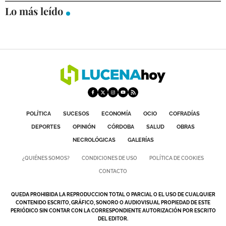
Lo más leído
DEPORTES
COMPETICIONES
DEPORTE BASE
OPINIÓN
VENTANA CIUDADANA
CÓRDOBA
POLÍTICA
SUCESOS
ECONOMÍA
OCIO
COFRADÍAS
DEPORTES
OPINIÓN
CÓRDOBA
SALUD
OBRAS
PROVINCIA
NECROLÓGICAS
GALERÍAS
SUBBÉTICA HOY
¿QUIÉNES SOMOS?
CONDICIONES DE USO
POLÍTICA DE COOKIES
CONTACTO
SALUD
QUEDA PROHIBIDA LA REPRODUCCION TOTAL O PARCIAL O EL USO DE CUALQUIER
OBRAS
CONTENIDO ESCRITO, GRÁFICO, SONORO O AUDIOVISUAL PROPIEDAD DE ESTE
PERIÓDICO SIN CONTAR CON LA CORRESPONDIENTE AUTORIZACIÓN POR ESCRITO
DEL EDITOR.
NECROLÓGICAS