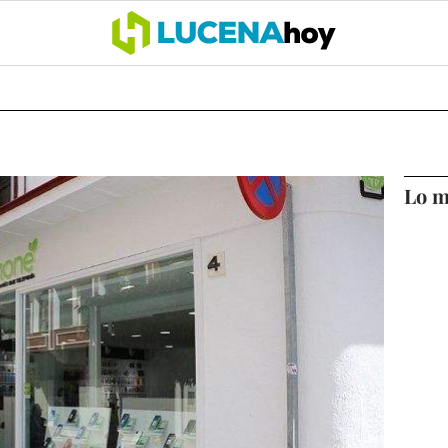
OCIO
COFRADÍAS
DEPORTES
OPINIÓN
CÓRDOBA
SALU
Lo m