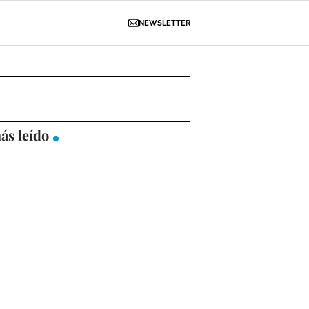
NEWSLETTER
D
OBRAS
NECROLÓGICAS
GALERÍAS
ás leído