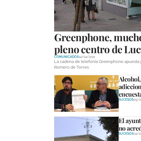
Greenphone, mucho 
pleno centro de Lu
COMUNICADOS
14/04/2021
La cadena de telefonía Greenphone apuesta po
Romero de Torres
Alcohol,
adiccion
encuest
SUCESOS
09/0
El ayunt
no acred
SUCESOS
04/0