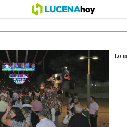
OCIO
COFRADÍAS
DEPORTES
OPINIÓN
CÓRDOBA
SALU
Lo m