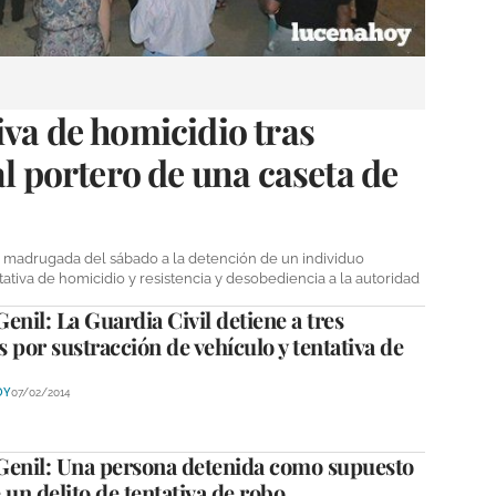
iva de homicidio tras
al portero de una caseta de
la madrugada del sábado a la detención de un individuo
tiva de homicidio y resistencia y desobediencia a la autoridad
enil: La Guardia Civil detiene a tres
 por sustracción de vehículo y tentativa de
OY
07/02/2014
Genil: Una persona detenida como supuesto
 un delito de tentativa de robo