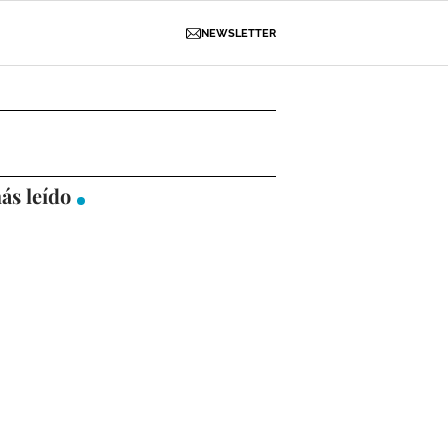
NEWSLETTER
D
OBRAS
NECROLÓGICAS
GALERÍAS
ás leído