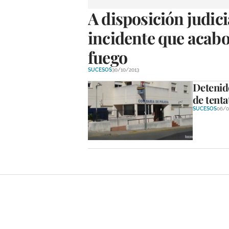
A disposición judici
incidente que acabo
fuego
SUCESOS
30/10/2013
Detenid
de tenta
SUCESOS
06/0