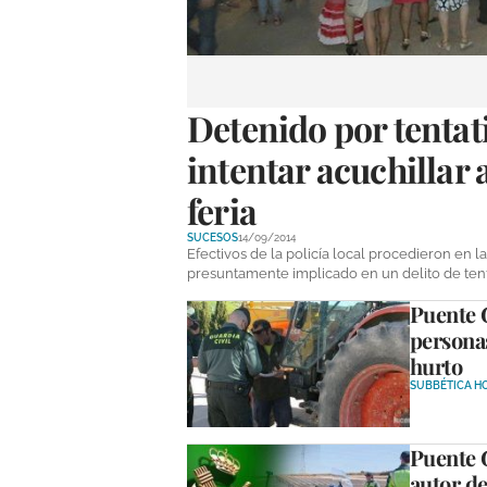
Detenido por tentat
intentar acuchillar 
feria
SUCESOS
14/09/2014
Efectivos de la policía local procedieron en 
presuntamente implicado en un delito de tenta
Puente G
personas
hurto
SUBBÉTICA H
Puente 
autor de