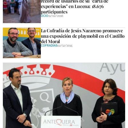
récord de usuarios de su "carta de
experiencias" en Lucena: 18.676
participantes
OCIO
11/02/2016
La Cofradía de Jesús Nazareno promueve
una exposición de playmobil en el Castillo
del Moral
COFRADÍAS
02/12/2015