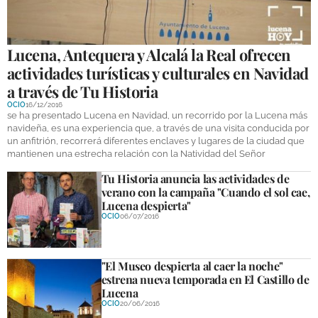
GALERÍAS
Lucena, Antequera y Alcalá la Real ofrecen
actividades turísticas y culturales en Navidad
a través de Tu Historia
OCIO
16/12/2016
se ha presentado Lucena en Navidad, un recorrido por la Lucena más
navideña, es una experiencia que, a través de una visita conducida por
un anfitrión, recorrerá diferentes enclaves y lugares de la ciudad que
mantienen una estrecha relación con la Natividad del Señor
Tu Historia anuncia las actividades de
verano con la campaña "Cuando el sol cae,
Lucena despierta"
OCIO
06/07/2016
"El Museo despierta al caer la noche"
estrena nueva temporada en El Castillo de
Lucena
OCIO
20/06/2016