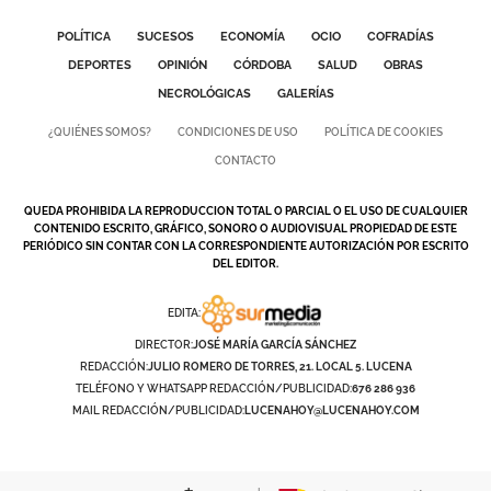
POLÍTICA
SUCESOS
ECONOMÍA
OCIO
COFRADÍAS
DEPORTES
OPINIÓN
CÓRDOBA
SALUD
OBRAS
NECROLÓGICAS
GALERÍAS
¿QUIÉNES SOMOS?
CONDICIONES DE USO
POLÍTICA DE COOKIES
CONTACTO
QUEDA PROHIBIDA LA REPRODUCCION TOTAL O PARCIAL O EL USO DE CUALQUIER
CONTENIDO ESCRITO, GRÁFICO, SONORO O AUDIOVISUAL PROPIEDAD DE ESTE
PERIÓDICO SIN CONTAR CON LA CORRESPONDIENTE AUTORIZACIÓN POR ESCRITO
DEL EDITOR.
EDITA:
DIRECTOR:
JOSÉ MARÍA GARCÍA SÁNCHEZ
REDACCIÓN:
JULIO ROMERO DE TORRES, 21. LOCAL 5. LUCENA
TELÉFONO Y WHATSAPP REDACCIÓN/PUBLICIDAD:
676 286 936
MAIL REDACCIÓN/PUBLICIDAD:
LUCENAHOY@LUCENAHOY.COM