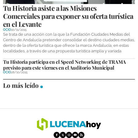
Tu Historia asiste a las Misiones
Comerciales para exponer su oferta turística
en el Levante
OCIO
10/11/2015
Se trata de una acción con la que la Fundación Ciudades Medias del
Centro de Andalucía pretender consolidar el destino ciudades medias,
dentro de la oferta turística que ofrece la marca Andalucía, en estas
localidades, a través de una propuesta turística amplia y variada
Tu Historia participa en el Speed Networking de TRAMA
previsto para este viernes en el Auditorio Municipal
OCIO
28/10/2015
Lo más leído