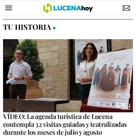
POLÍTICA
TU HISTORIA
AYUNTAMIENTO
ELECCIONES
SUCESOS
ECONOMÍA
DESARROLLO LOCAL
LUCENA EMPRESAS
OCIO
VÍDEO: La agenda turística de Lucena
contempla 32 visitas guiadas y teatralizadas
COFRADÍAS
durante los meses de julio y agosto