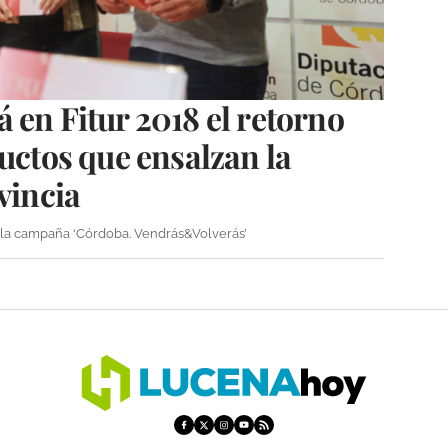
 en Fitur 2018 el retorno
ductos que ensalzan la
ovincia
a la campaña ‘Córdoba. Vendrás&Volverás’