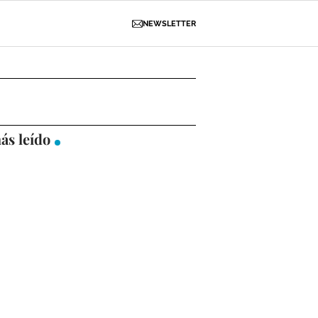
NEWSLETTER
D
OBRAS
NECROLÓGICAS
GALERÍAS
ás leído