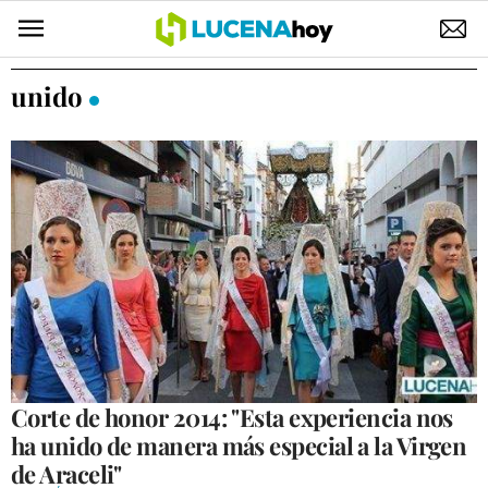
POLÍTICA
unido
AYUNTAMIENTO
ELECCIONES
SUCESOS
ECONOMÍA
DESARROLLO LOCAL
LUCENA EMPRESAS
OCIO
Corte de honor 2014: "Esta experiencia nos
ha unido de manera más especial a la Virgen
COFRADÍAS
de Araceli"