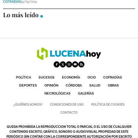
COFRADÍAS
15/05/2014
DEPORTES
Lo más leído
COMPETICIONES
DEPORTE BASE
OPINIÓN
VENTANA CIUDADANA
CÓRDOBA
POLÍTICA
SUCESOS
ECONOMÍA
OCIO
COFRADÍAS
PROVINCIA
DEPORTES
OPINIÓN
CÓRDOBA
SALUD
OBRAS
SUBBÉTICA HOY
NECROLÓGICAS
GALERÍAS
¿QUIÉNES SOMOS?
CONDICIONES DE USO
POLÍTICA DE COOKIES
SALUD
CONTACTO
OBRAS
QUEDA PROHIBIDA LA REPRODUCCION TOTAL O PARCIAL O EL USO DE CUALQUIER
CONTENIDO ESCRITO, GRÁFICO, SONORO O AUDIOVISUAL PROPIEDAD DE ESTE
NECROLÓGICAS
PERIÓDICO SIN CONTAR CON LA CORRESPONDIENTE AUTORIZACIÓN POR ESCRITO