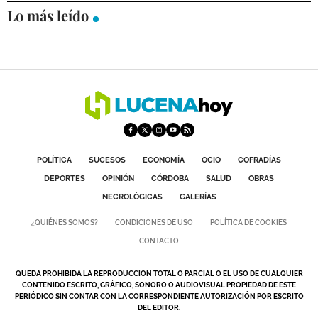
Lo más leído
DEPORTES
COMPETICIONES
DEPORTE BASE
OPINIÓN
VENTANA CIUDADANA
CÓRDOBA
POLÍTICA
SUCESOS
ECONOMÍA
OCIO
COFRADÍAS
DEPORTES
OPINIÓN
CÓRDOBA
SALUD
OBRAS
PROVINCIA
NECROLÓGICAS
GALERÍAS
SUBBÉTICA HOY
¿QUIÉNES SOMOS?
CONDICIONES DE USO
POLÍTICA DE COOKIES
CONTACTO
SALUD
QUEDA PROHIBIDA LA REPRODUCCION TOTAL O PARCIAL O EL USO DE CUALQUIER
OBRAS
CONTENIDO ESCRITO, GRÁFICO, SONORO O AUDIOVISUAL PROPIEDAD DE ESTE
PERIÓDICO SIN CONTAR CON LA CORRESPONDIENTE AUTORIZACIÓN POR ESCRITO
DEL EDITOR.
NECROLÓGICAS