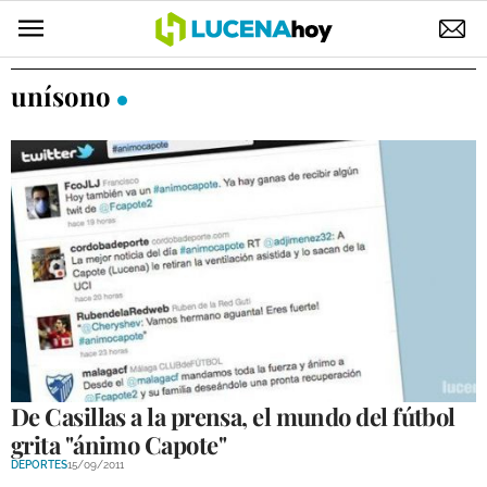
POLÍTICA
unísono
AYUNTAMIENTO
ELECCIONES
SUCESOS
ECONOMÍA
DESARROLLO LOCAL
LUCENA EMPRESAS
OCIO
De Casillas a la prensa, el mundo del fútbol
grita "ánimo Capote"
COFRADÍAS
DEPORTES
15/09/2011