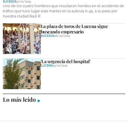
SUCESOS
21/01/2015
DEPORTES
Uno de los cuatro hombres que resultaron heridos en el accidente de
tráfico que tuvo lugar este martes en la autovía A-45, a su paso por
nuestra ciudad Raúl R
COMPETICIONES
La plaza de toros de Lucena sigue
DEPORTE BASE
buscando empresario
SUCESOS
06/02/2013
OPINIÓN
VENTANA CIUDADANA
'La urgencia del hospital'
CÓRDOBA
LUCENA
15/10/2012
PROVINCIA
SUBBÉTICA HOY
Lo más leído
SALUD
OBRAS
NECROLÓGICAS