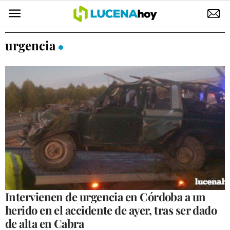
POLÍTICA
urgencia
AYUNTAMIENTO
ELECCIONES
SUCESOS
ECONOMÍA
DESARROLLO LOCAL
LUCENA EMPRESAS
OCIO
Intervienen de urgencia en Córdoba a un
herido en el accidente de ayer, tras ser dado
COFRADÍAS
de alta en Cabra