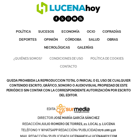
GALERÍAS
POLÍTICA
SUCESOS
ECONOMÍA
OCIO
COFRADÍAS
DEPORTES
OPINIÓN
CÓRDOBA
SALUD
OBRAS
NECROLÓGICAS
GALERÍAS
¿QUIÉNES SOMOS?
CONDICIONES DE USO
POLÍTICA DE COOKIES
CONTACTO
QUEDA PROHIBIDA LA REPRODUCCION TOTAL O PARCIAL O EL USO DE CUALQUIER
CONTENIDO ESCRITO, GRÁFICO, SONORO O AUDIOVISUAL PROPIEDAD DE ESTE
PERIÓDICO SIN CONTAR CON LA CORRESPONDIENTE AUTORIZACIÓN POR ESCRITO
DEL EDITOR.
EDITA:
DIRECTOR:
JOSÉ MARÍA GARCÍA SÁNCHEZ
REDACCIÓN:
JULIO ROMERO DE TORRES, 21. LOCAL 5. LUCENA
TELÉFONO Y WHATSAPP REDACCIÓN/PUBLICIDAD:
676 286 936
MAIL REDACCIÓN/PUBLICIDAD:
LUCENAHOY@LUCENAHOY.COM