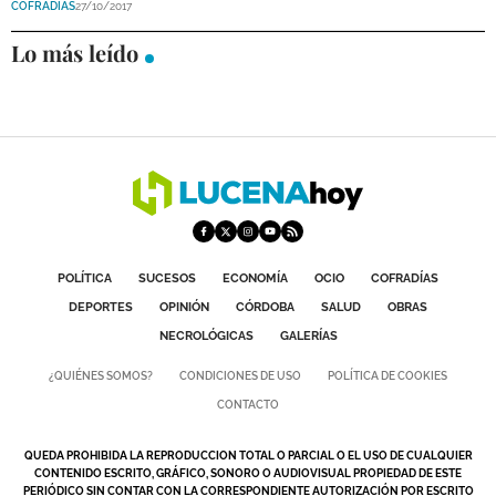
COFRADÍAS
27/10/2017
DEPORTES
Lo más leído
COMPETICIONES
DEPORTE BASE
OPINIÓN
VENTANA CIUDADANA
CÓRDOBA
POLÍTICA
SUCESOS
ECONOMÍA
OCIO
COFRADÍAS
PROVINCIA
DEPORTES
OPINIÓN
CÓRDOBA
SALUD
OBRAS
SUBBÉTICA HOY
NECROLÓGICAS
GALERÍAS
¿QUIÉNES SOMOS?
CONDICIONES DE USO
POLÍTICA DE COOKIES
SALUD
CONTACTO
OBRAS
QUEDA PROHIBIDA LA REPRODUCCION TOTAL O PARCIAL O EL USO DE CUALQUIER
CONTENIDO ESCRITO, GRÁFICO, SONORO O AUDIOVISUAL PROPIEDAD DE ESTE
NECROLÓGICAS
PERIÓDICO SIN CONTAR CON LA CORRESPONDIENTE AUTORIZACIÓN POR ESCRITO