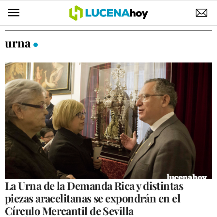
POLÍTICA
urna
AYUNTAMIENTO
ELECCIONES
SUCESOS
ECONOMÍA
DESARROLLO LOCAL
LUCENA EMPRESAS
OCIO
La Urna de la Demanda Rica y distintas
piezas aracelitanas se expondrán en el
COFRADÍAS
Círculo Mercantil de Sevilla