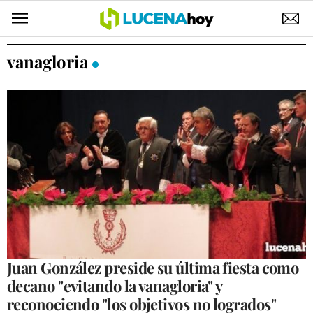
POLÍTICA
vanagloria
AYUNTAMIENTO
ELECCIONES
SUCESOS
ECONOMÍA
DESARROLLO LOCAL
LUCENA EMPRESAS
OCIO
Juan González preside su última fiesta como
decano "evitando la vanagloria" y
COFRADÍAS
reconociendo "los objetivos no logrados"