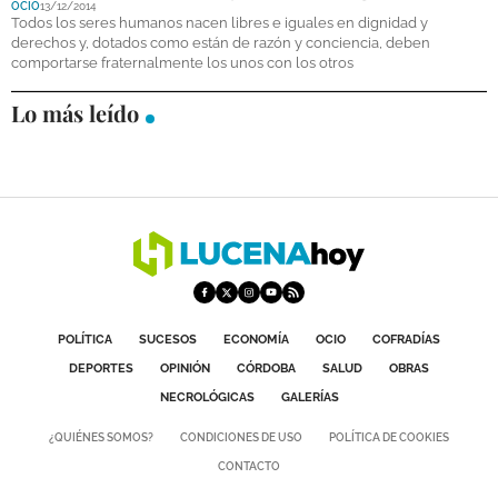
OCIO
13/12/2014
DEPORTES
Todos los seres humanos nacen libres e iguales en dignidad y
derechos y, dotados como están de razón y conciencia, deben
comportarse fraternalmente los unos con los otros
COMPETICIONES
Lo más leído
DEPORTE BASE
OPINIÓN
VENTANA CIUDADANA
CÓRDOBA
PROVINCIA
SUBBÉTICA HOY
POLÍTICA
SUCESOS
ECONOMÍA
OCIO
COFRADÍAS
DEPORTES
OPINIÓN
CÓRDOBA
SALUD
OBRAS
SALUD
NECROLÓGICAS
GALERÍAS
OBRAS
¿QUIÉNES SOMOS?
CONDICIONES DE USO
POLÍTICA DE COOKIES
CONTACTO
NECROLÓGICAS