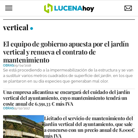
POLÍTICA
vertical
AYUNTAMIENTO
El equipo de gobierno apuesta por el jardín
ELECCIONES
vertical y renueva el contrato de
mantenimiento
SUCESOS
OBRAS
09/04/2018
Se está procediendo a la impermeabilización de la estructura y se van
ECONOMÍA
a sustituir varios metros cuadrados de superficie del jardín, en los que
se plantaron en su día especies que generaban mal olor.
DESARROLLO LOCAL
Una empresa alicantina se encargará del cuidado del jardín
vertical del ayuntamiento, cuyo mantenimiento tendrá un
LUCENA EMPRESAS
coste anual de 6.591,33 € más IVA
OBRAS
15/02/2017
OCIO
Licitado el servicio de mantenimiento del
jardín vertical del ayuntamiento, que sale
COFRADÍAS
a concurso con un precio anual de 8.000€
más IVA