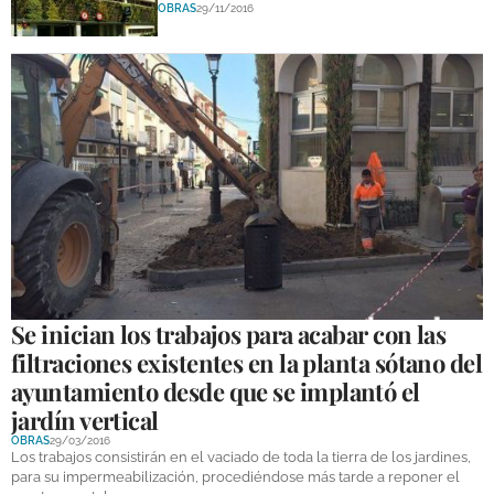
OBRAS
29/11/2016
DEPORTES
COMPETICIONES
DEPORTE BASE
OPINIÓN
VENTANA CIUDADANA
CÓRDOBA
PROVINCIA
Se inician los trabajos para acabar con las
SUBBÉTICA HOY
filtraciones existentes en la planta sótano del
SALUD
ayuntamiento desde que se implantó el
jardín vertical
OBRAS
OBRAS
29/03/2016
Los trabajos consistirán en el vaciado de toda la tierra de los jardines,
para su impermeabilización, procediéndose más tarde a reponer el
NECROLÓGICAS