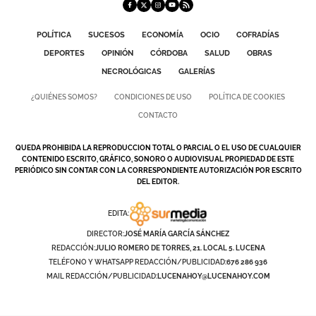
POLÍTICA
SUCESOS
ECONOMÍA
OCIO
COFRADÍAS
DEPORTES
OPINIÓN
CÓRDOBA
SALUD
OBRAS
NECROLÓGICAS
GALERÍAS
¿QUIÉNES SOMOS?
CONDICIONES DE USO
POLÍTICA DE COOKIES
CONTACTO
QUEDA PROHIBIDA LA REPRODUCCION TOTAL O PARCIAL O EL USO DE CUALQUIER
CONTENIDO ESCRITO, GRÁFICO, SONORO O AUDIOVISUAL PROPIEDAD DE ESTE
PERIÓDICO SIN CONTAR CON LA CORRESPONDIENTE AUTORIZACIÓN POR ESCRITO
DEL EDITOR.
EDITA:
DIRECTOR:
JOSÉ MARÍA GARCÍA SÁNCHEZ
REDACCIÓN:
JULIO ROMERO DE TORRES, 21. LOCAL 5. LUCENA
TELÉFONO Y WHATSAPP REDACCIÓN/PUBLICIDAD:
676 286 936
MAIL REDACCIÓN/PUBLICIDAD:
LUCENAHOY@LUCENAHOY.COM