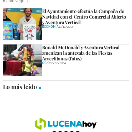
manto vegetal.
El Ayuntamiento efectúa la Campaña de
GALERÍAS
Navidad con el Centro Comercial Abierto
y Aventura Vertical
ECONOMÍA
17/12/2014
Ronald McDonald y Aventura Vertical
amenizan la antesala de las Fiestas
Aracelitanas (fotos)
OCIO
02/05/2014
Lo más leído