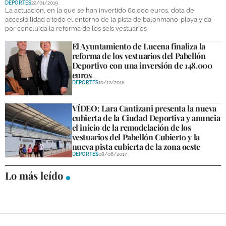
DEPORTES
22/01/2019
DEPORTES
La actuación, en la que se han invertido 60.000 euros, dota de
accesibilidad a todo el entorno de la pista de balonmano-playa y da
por concluida la reforma de los seis vestuarios
COMPETICIONES
El Ayuntamiento de Lucena finaliza la
DEPORTE BASE
reforma de los vestuarios del Pabellón
Deportivo con una inversión de 148.000
OPINIÓN
euros
DEPORTES
10/12/2018
VENTANA CIUDADANA
VÍDEO: Lara Cantizani presenta la nueva
CÓRDOBA
cubierta de la Ciudad Deportiva y anuncia
el inicio de la remodelación de los
PROVINCIA
vestuarios del Pabellón Cubierto y la
nueva pista cubierta de la zona oeste
SUBBÉTICA HOY
DEPORTES
08/06/2017
Lo más leído
SALUD
OBRAS
NECROLÓGICAS