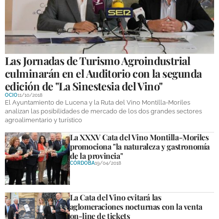
GALERÍAS
Las Jornadas de Turismo Agroindustrial
culminarán en el Auditorio con la segunda
edición de "La Sinestesia del Vino"
OCIO
11/10/2018
El Ayuntamiento de Lucena y la Ruta del Vino Montilla-Moriles
analizan las posibilidades de mercado de los dos grandes sectores
agroalimentario y turístico
La XXXV Cata del Vino Montilla-Moriles
promociona "la naturaleza y gastronomía
de la provincia"
CÓRDOBA
19/04/2018
La Cata del Vino evitará las
aglomeraciones nocturnas con la venta
on-line de tickets