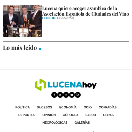
Lucena quiere acoger asamblea de la
Asociación Española de Ciudades del Vino
ECONOMÍA
16/04/2013
Lo más leído
POLÍTICA
SUCESOS
ECONOMÍA
OCIO
COFRADÍAS
DEPORTES
OPINIÓN
CÓRDOBA
SALUD
OBRAS
NECROLÓGICAS
GALERÍAS