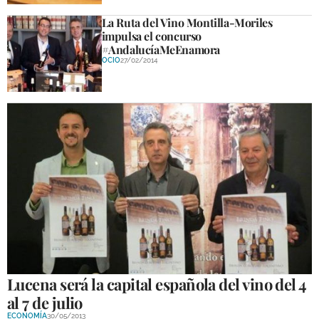
La Ruta del Vino Montilla-Moriles
impulsa el concurso
#AndalucíaMeEnamora
OCIO
27/02/2014
Lucena será la capital española del vino del 4
al 7 de julio
ECONOMÍA
30/05/2013