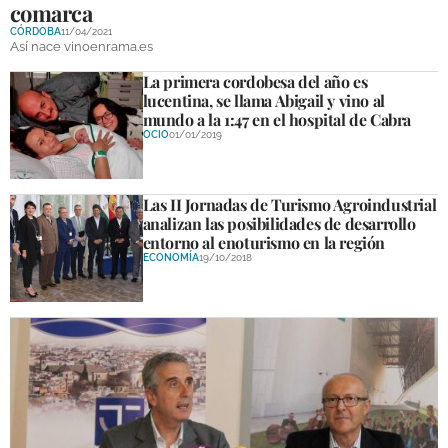
comarca
DEPORTES
CÓRDOBA
11/04/2021
Así nace vinoenrama.es
COMPETICIONES
La primera cordobesa del año es
DEPORTE BASE
lucentina, se llama Abigail y vino al
mundo a la 1:47 en el hospital de Cabra
OCIO
01/01/2019
OPINIÓN
VENTANA CIUDADANA
Las II Jornadas de Turismo Agroindustrial
analizan las posibilidades de desarrollo
CÓRDOBA
entorno al enoturismo en la región
ECONOMÍA
19/10/2018
PROVINCIA
SUBBÉTICA HOY
SALUD
OBRAS
NECROLÓGICAS