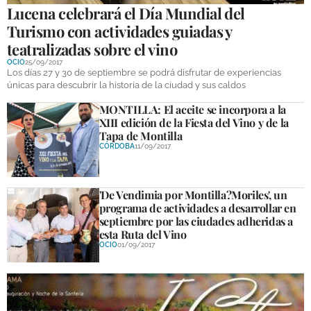
Lucena celebrará el Día Mundial del
Turismo con actividades guiadas y
teatralizadas sobre el vino
OCIO
25/09/2017
Los días 27 y 30 de septiembre se podrá disfrutar de experiencias
únicas para descubrir la historia de la ciudad y sus caldos
MONTILLA: El aceite se incorpora a la
XIII edición de la Fiesta del Vino y de la
Tapa de Montilla
CÓRDOBA
11/09/2017
'De Vendimia por Montilla?Moriles', un
programa de actividades a desarrollar en
septiembre por las ciudades adheridas a
esta Ruta del Vino
OCIO
01/09/2017