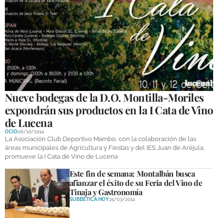
Nueve bodegas de la D.O. Montilla-Moriles
expondrán sus productos en la I Cata de Vino
de Lucena
OCIO
06/10/2014
La Asociación Club Deportivo Mambo, con la colaboración de las
áreas municipales de Agricultura y Fiestas y del IES Juan de Aréjula,
promueve la I Cata de Vino de Lucena
Este fin de semana: Montalbán busca
afianzar el éxito de su Feria del Vino de
Tinaja y Gastronomía
SUBBÉTICA HOY
25/03/2014