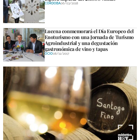
CÓRDOBA
06/03/2018
Lucena conmemorará el Día Europeo del
Enoturismo con una Jornada de Turismo
Agroindustrial y una degustación
gastronómica de vino y tapas
OCIO
08/11/2017