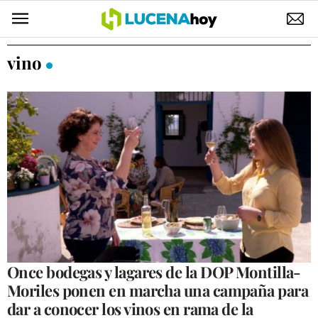
POLÍTICA
vino
AYUNTAMIENTO
ELECCIONES
SUCESOS
ECONOMÍA
DESARROLLO LOCAL
LUCENA EMPRESAS
OCIO
Once bodegas y lagares de la DOP Montilla-
Moriles ponen en marcha una campaña para
COFRADÍAS
dar a conocer los vinos en rama de la