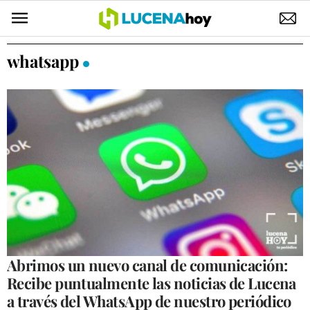
POLÍTICA
whatsapp
AYUNTAMIENTO
ELECCIONES
SUCESOS
ECONOMÍA
DESARROLLO LOCAL
LUCENA EMPRESAS
OCIO
Abrimos un nuevo canal de comunicación:
Recibe puntualmente las noticias de Lucena
COFRADÍAS
a través del WhatsApp de nuestro periódico