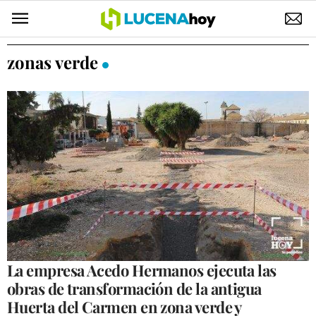
POLÍTICA
zonas verde
AYUNTAMIENTO
ELECCIONES
SUCESOS
ECONOMÍA
DESARROLLO LOCAL
LUCENA EMPRESAS
OCIO
La empresa Acedo Hermanos ejecuta las
obras de transformación de la antigua
COFRADÍAS
Huerta del Carmen en zona verde y