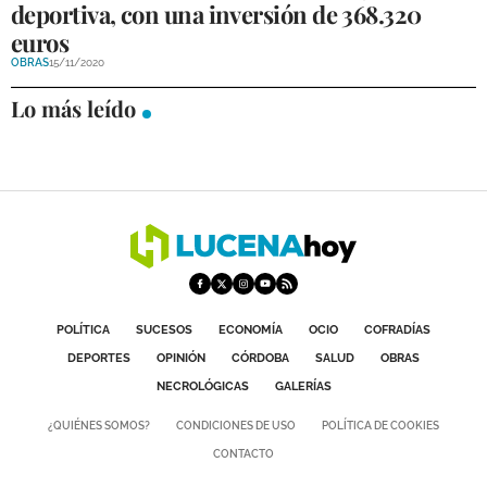
deportiva, con una inversión de 368.320
DEPORTES
euros
OBRAS
15/11/2020
COMPETICIONES
Lo más leído
DEPORTE BASE
OPINIÓN
VENTANA CIUDADANA
CÓRDOBA
PROVINCIA
SUBBÉTICA HOY
POLÍTICA
SUCESOS
ECONOMÍA
OCIO
COFRADÍAS
DEPORTES
OPINIÓN
CÓRDOBA
SALUD
OBRAS
SALUD
NECROLÓGICAS
GALERÍAS
OBRAS
¿QUIÉNES SOMOS?
CONDICIONES DE USO
POLÍTICA DE COOKIES
CONTACTO
NECROLÓGICAS