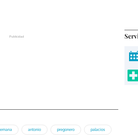
Serv
semana
antonio
pregonero
palacios