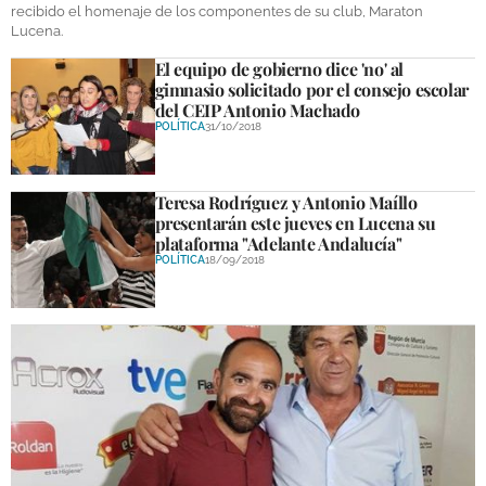
recibido el homenaje de los componentes de su club, Maraton
Lucena.
El equipo de gobierno dice 'no' al
gimnasio solicitado por el consejo escolar
del CEIP Antonio Machado
POLÍTICA
31/10/2018
Teresa Rodríguez y Antonio Maíllo
presentarán este jueves en Lucena su
plataforma "Adelante Andalucía"
POLÍTICA
18/09/2018