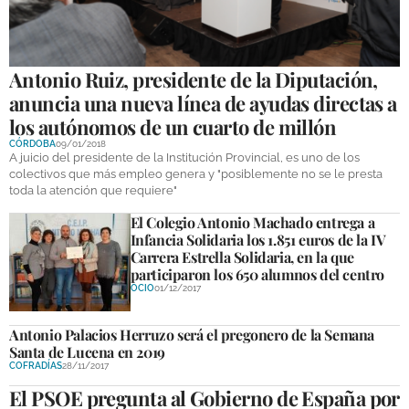
Antonio Ruiz, presidente de la Diputación,
anuncia una nueva línea de ayudas directas a
los autónomos de un cuarto de millón
CÓRDOBA
09/01/2018
A juicio del presidente de la Institución Provincial, es uno de los
colectivos que más empleo genera y "posiblemente no se le presta
toda la atención que requiere"
El Colegio Antonio Machado entrega a
Infancia Solidaria los 1.851 euros de la IV
Carrera Estrella Solidaria, en la que
participaron los 650 alumnos del centro
OCIO
01/12/2017
Antonio Palacios Herruzo será el pregonero de la Semana
Santa de Lucena en 2019
COFRADÍAS
28/11/2017
El PSOE pregunta al Gobierno de España por