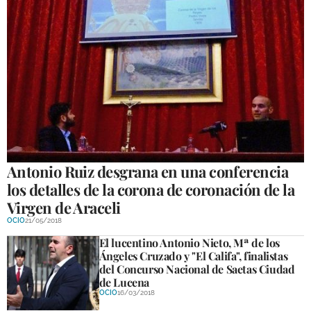
Antonio Ruiz desgrana en una conferencia
los detalles de la corona de coronación de la
Virgen de Araceli
OCIO
21/05/2018
El lucentino Antonio Nieto, Mª de los
Ángeles Cruzado y "El Califa", finalistas
del Concurso Nacional de Saetas Ciudad
de Lucena
OCIO
16/03/2018