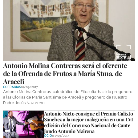
Antonio Molina Contreras será el oferente
de la Ofrenda de Frutos a María Stma. de
Araceli
COFRADÍAS
07/09/2017
Antonio Molina Contreras, catedrático de Filosofía, ha sido pregonero
a las Glorias de María Santísima de Araceli y pregonero de Nuestro
Padre Jesús Nazareno
Antonio Nieto consigue el Premio Calixto
Sánchez a la mejor malagueña en una LVI
edición del Concurso Nacional de Cante
Jondo Antonio Mairena
OCIO
03/09/2017