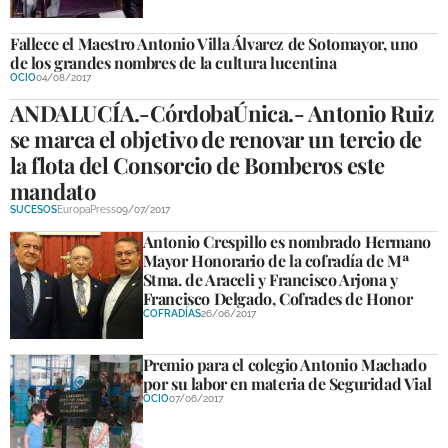
Fallece el Maestro Antonio Villa Álvarez de Sotomayor, uno
de los grandes nombres de la cultura lucentina
OCIO
04/08/2017
ANDALUCÍA.-CórdobaÚnica.- Antonio Ruiz
se marca el objetivo de renovar un tercio de
la flota del Consorcio de Bomberos este
mandato
SUCESOS
EuropaPress
09/07/2017
Antonio Crespillo es nombrado Hermano
Mayor Honorario de la cofradía de Mª
Stma. de Araceli y Francisco Arjona y
Francisco Delgado, Cofrades de Honor
COFRADÍAS
26/06/2017
Premio para el colegio Antonio Machado
por su labor en materia de Seguridad Vial
OCIO
07/06/2017