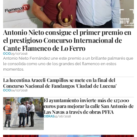
Antonio Nieto consigue el primer premio en
el prestigioso Concurso Internacional de
Cante Flamenco de Lo Ferro
OCIO
29/07/2018
Antonio Nieto Fernández une este premio a un brillante palmarés que
le consolida como uno de los grandes del flamenco en estos
momentos.
La lucentina Araceli Campillos se mete en la final del
Concurso Nacional de Fandangos 'Ciudad de Lucena'
OCIO
04/07/2018
El ayuntamiento invierte más de 127.000
euros para mejorar la calle San Antonio de
Las Navas a través de obras PFEA
OBRAS
15/06/2018