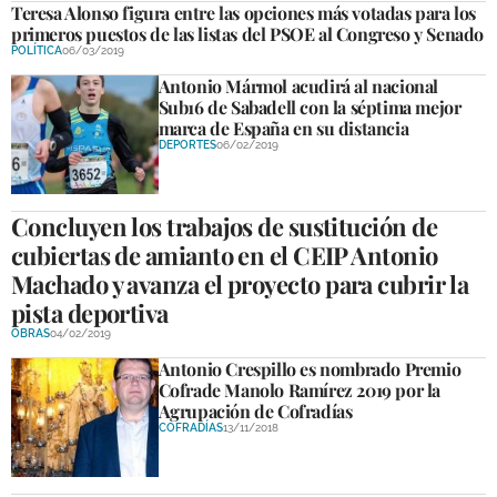
Teresa Alonso figura entre las opciones más votadas para los
DEPORTES
primeros puestos de las listas del PSOE al Congreso y Senado
POLÍTICA
06/03/2019
COMPETICIONES
Antonio Mármol acudirá al nacional
Sub16 de Sabadell con la séptima mejor
DEPORTE BASE
marca de España en su distancia
DEPORTES
06/02/2019
OPINIÓN
VENTANA CIUDADANA
Concluyen los trabajos de sustitución de
CÓRDOBA
cubiertas de amianto en el CEIP Antonio
Machado y avanza el proyecto para cubrir la
PROVINCIA
pista deportiva
SUBBÉTICA HOY
OBRAS
04/02/2019
Antonio Crespillo es nombrado Premio
SALUD
Cofrade Manolo Ramírez 2019 por la
Agrupación de Cofradías
COFRADÍAS
13/11/2018
OBRAS
NECROLÓGICAS