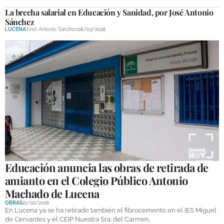
La brecha salarial en Educación y Sanidad, por José Antonio
Sánchez
LUCENA
José Antonio Sánchez
08/03/2018
Educación anuncia las obras de retirada de
amianto en el Colegio Público Antonio
Machado de Lucena
OBRAS
21/02/2018
En Lucena ya se ha retirado también el fibrocemento en el IES Miguel
de Cervantes y el CEIP Nuestra Sra. del Carmen.