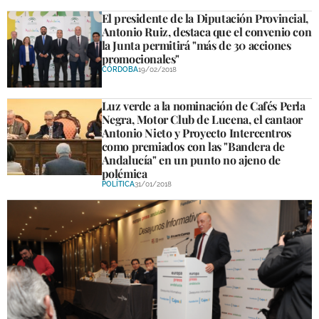
El presidente de la Diputación Provincial,
Antonio Ruiz, destaca que el convenio con
la Junta permitirá "más de 30 acciones
promocionales"
CÓRDOBA
19/02/2018
Luz verde a la nominación de Cafés Perla
Negra, Motor Club de Lucena, el cantaor
Antonio Nieto y Proyecto Intercentros
como premiados con las "Bandera de
Andalucía" en un punto no ajeno de
polémica
POLÍTICA
31/01/2018