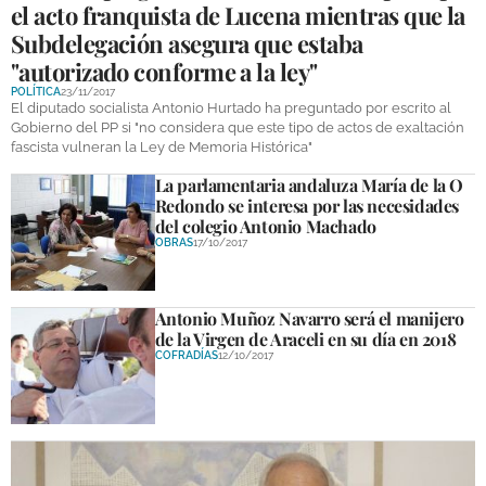
el acto franquista de Lucena mientras que la
Subdelegación asegura que estaba
"autorizado conforme a la ley"
POLÍTICA
23/11/2017
El diputado socialista Antonio Hurtado ha preguntado por escrito al
Gobierno del PP si "no considera que este tipo de actos de exaltación
fascista vulneran la Ley de Memoria Histórica"
La parlamentaria andaluza María de la O
Redondo se interesa por las necesidades
del colegio Antonio Machado
OBRAS
17/10/2017
Antonio Muñoz Navarro será el manijero
de la Virgen de Araceli en su día en 2018
COFRADÍAS
12/10/2017