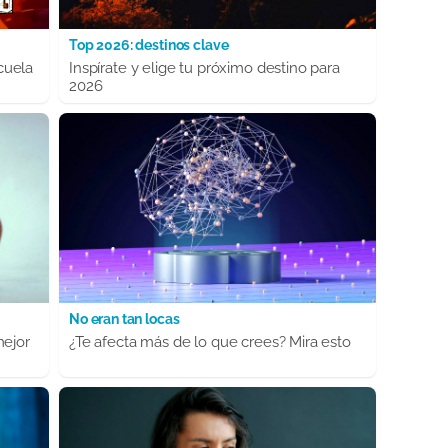
Top 2026: destinos clave
cuela
Inspírate y elige tu próximo destino para
2026
No eran tan locas
mejor
¿Te afecta más de lo que crees? Mira esto