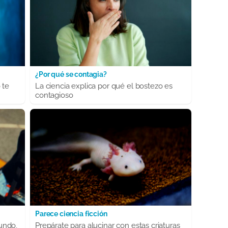
¿Por qué se contagia?
 te
La ciencia explica por qué el bostezo es
contagioso
Parece ciencia ficción
undo,
Prepárate para alucinar con estas criaturas