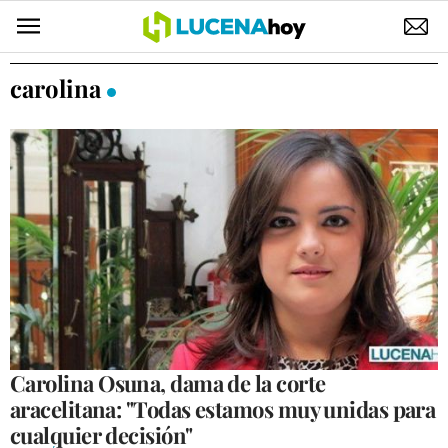
POLÍTICA
carolina
AYUNTAMIENTO
ELECCIONES
SUCESOS
ECONOMÍA
DESARROLLO LOCAL
LUCENA EMPRESAS
OCIO
Carolina Osuna, dama de la corte
aracelitana: "Todas estamos muy unidas para
COFRADÍAS
cualquier decisión"