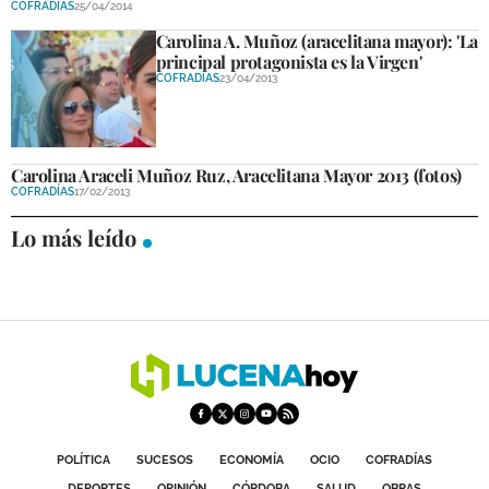
COFRADÍAS
25/04/2014
DEPORTES
Carolina A. Muñoz (aracelitana mayor): 'La
principal protagonista es la Virgen'
COMPETICIONES
COFRADÍAS
23/04/2013
DEPORTE BASE
OPINIÓN
Carolina Araceli Muñoz Ruz, Aracelitana Mayor 2013 (fotos)
COFRADÍAS
17/02/2013
VENTANA CIUDADANA
Lo más leído
CÓRDOBA
PROVINCIA
SUBBÉTICA HOY
SALUD
OBRAS
POLÍTICA
SUCESOS
ECONOMÍA
OCIO
COFRADÍAS
NECROLÓGICAS
DEPORTES
OPINIÓN
CÓRDOBA
SALUD
OBRAS