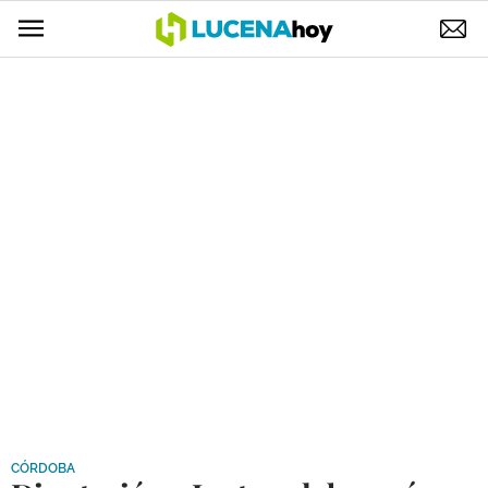
POLÍTICA
AYUNTAMIENTO
ELECCIONES
SUCESOS
ECONOMÍA
DESARROLLO LOCAL
LUCENA EMPRESAS
OCIO
COFRADÍAS
CÓRDOBA