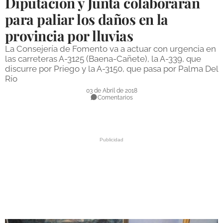
Diputación y Junta colaborarán
DEPORTES
para paliar los daños en la
provincia por lluvias
COMPETICIONES
La Consejería de Fomento va a actuar con urgencia en
DEPORTE BASE
las carreteras A-3125 (Baena-Cañete), la A-339, que
discurre por Priego y la A-3150, que pasa por Palma Del
OPINIÓN
Río
VENTANA CIUDADANA
03 de Abril de 2018
Comentarios
CÓRDOBA
PROVINCIA
SUBBÉTICA HOY
SALUD
OBRAS
NECROLÓGICAS