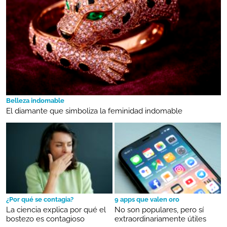
Belleza indomable
El diamante que simboliza la feminidad indomable
¿Por qué se contagia?
9 apps que valen oro
La ciencia explica por qué el
No son populares, pero sí
bostezo es contagioso
extraordinariamente útiles