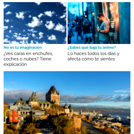
No es tu imaginación
¿Sabes qué baja tu ánimo?
¿Ves caras en enchufes,
Lo haces todos los días y
coches o nubes? Tiene
afecta cómo te sientes
explicación