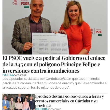
El PSOE vuelve a pedir al Gobierno el enlace
de la A45 con el polígono Príncipe Felipe e
inversiones contra inundaciones
POLÍTICA
04/05/2018
Los diputados socialistas por Córdoba señalan que las enmiendas
parciales "alcanzan los diez millones de euros" y que "las enmiendas al
articulado superan los 80 millones de euros".
Iprodeco destina 90.000 euros a ferias y
eventos comerciales en Córdoba y su
provincia
CÓRDOBA
30/04/2018