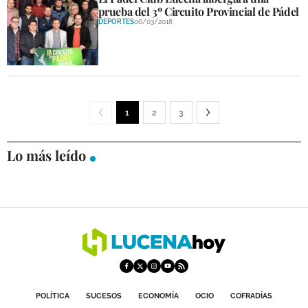
prueba del 3º Circuito Provincial de Pádel
DEPORTES
06/03/2018
1
2
3
Lo más leído
POLÍTICA
SUCESOS
ECONOMÍA
OCIO
COFRADÍAS