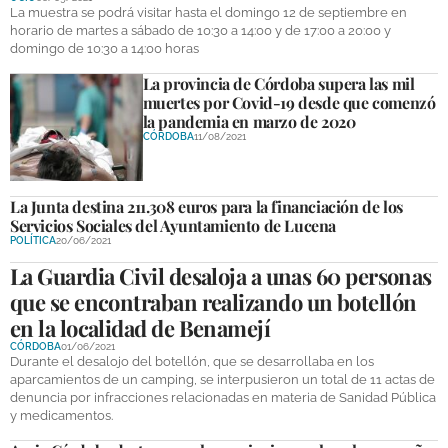
La muestra se podrá visitar hasta el domingo 12 de septiembre en
horario de martes a sábado de 10:30 a 14:00 y de 17:00 a 20:00 y
GALERÍAS
domingo de 10:30 a 14:00 horas
La provincia de Córdoba supera las mil
muertes por Covid-19 desde que comenzó
la pandemia en marzo de 2020
CÓRDOBA
11/08/2021
La Junta destina 211.308 euros para la financiación de los
Servicios Sociales del Ayuntamiento de Lucena
POLÍTICA
20/06/2021
La Guardia Civil desaloja a unas 60 personas
que se encontraban realizando un botellón
en la localidad de Benamejí
CÓRDOBA
01/06/2021
Durante el desalojo del botellón, que se desarrollaba en los
aparcamientos de un camping, se interpusieron un total de 11 actas de
denuncia por infracciones relacionadas en materia de Sanidad Pública
y medicamentos.