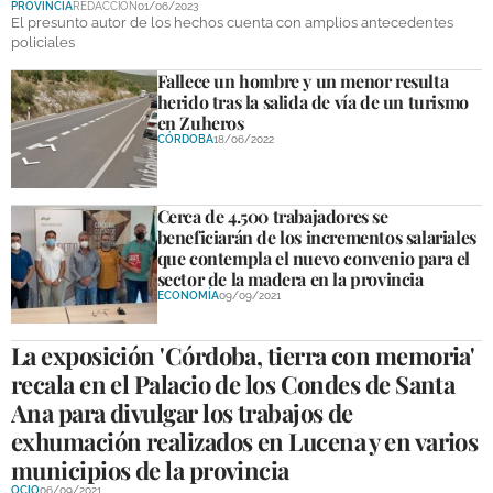
PROVINCIA
REDACCIÓN
01/06/2023
DEPORTES
El presunto autor de los hechos cuenta con amplios antecedentes
policiales
COMPETICIONES
Fallece un hombre y un menor resulta
herido tras la salida de vía de un turismo
DEPORTE BASE
en Zuheros
CÓRDOBA
18/06/2022
OPINIÓN
VENTANA CIUDADANA
Cerca de 4.500 trabajadores se
beneficiarán de los incrementos salariales
CÓRDOBA
que contempla el nuevo convenio para el
sector de la madera en la provincia
PROVINCIA
ECONOMÍA
09/09/2021
SUBBÉTICA HOY
La exposición 'Córdoba, tierra con memoria'
recala en el Palacio de los Condes de Santa
SALUD
Ana para divulgar los trabajos de
OBRAS
exhumación realizados en Lucena y en varios
municipios de la provincia
NECROLÓGICAS
OCIO
06/09/2021