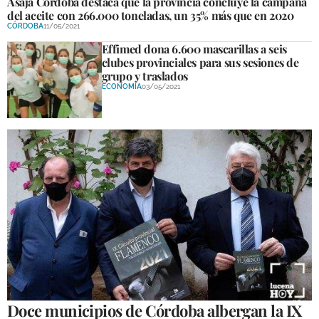
Asaja Córdoba destaca que la provincia concluye la campaña
del aceite con 266.000 toneladas, un 35% más que en 2020
CÓRDOBA
11/05/2021
Effimed dona 6.600 mascarillas a seis
clubes provinciales para sus sesiones de
grupo y traslados
ECONOMÍA
03/05/2021
Doce municipios de Córdoba albergan la IX