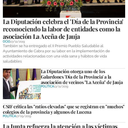
La Diputación celebra el 'Día de la Provincia'
reconociendo la labor de entidades como la
asociación La Aceña de Jauja
OCIO
23/11/2019
También se ha entregado el II Premio Pueblo Saludable al
Ayuntamiento de Cabra por su labor en la implementación de
actividades relacionadas con una vida sana y hábitos de vida
saludables
La Diputación otorga uno de los
Galardones 'Día de la Provincia' a la
asociación de vecinos "La Aceña" de Jauja
POLÍTICA
13/11/2019
CSIF critica las "ratios elevadas" que se registran en "muchos"
colegios de la provincia y algunos de Lucena
POLÍTICA
17/09/2019
La Junta refuerza la atención a las víctimas