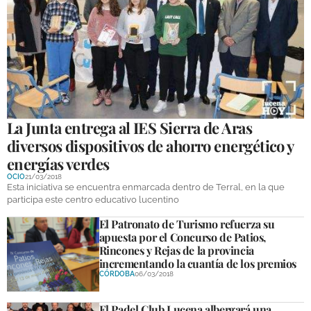
La Junta entrega al IES Sierra de Aras
diversos dispositivos de ahorro energético y
energías verdes
OCIO
21/03/2018
Esta iniciativa se encuentra enmarcada dentro de Terral, en la que
participa este centro educativo lucentino
El Patronato de Turismo refuerza su
apuesta por el Concurso de Patios,
Rincones y Rejas de la provincia
incrementando la cuantía de los premios
CÓRDOBA
06/03/2018
El Padel Club Lucena albergará una