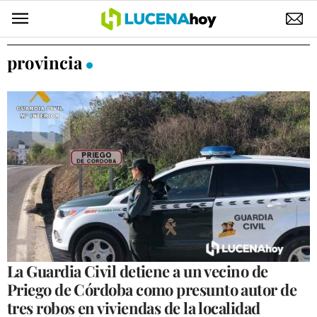
POLÍTICA
provincia
AYUNTAMIENTO
ELECCIONES
SUCESOS
ECONOMÍA
DESARROLLO LOCAL
LUCENA EMPRESAS
OCIO
La Guardia Civil detiene a un vecino de
Priego de Córdoba como presunto autor de
COFRADÍAS
tres robos en viviendas de la localidad