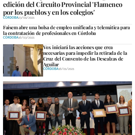
edición del Circuito Provincial 'Flamenco
por los pueblos y en los colegios'
CÓRDOBA
23/04/2021
Faisem abre una bolsa de empleo unificada y telemática para
la contratación de profesionales en Córdoba
CÓRDOBA
16/03/2021
Vox iniciará las acciones que crea
necesarias para impedir la retirada de la
Cruz del Convento de las Descalzas de
Aguilar
CÓRDOBA
16/01/2021