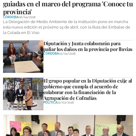
guiadas en el marco del programa 'Conoce tu
provincia'
CÓRDOBA
06/04/2018
La Delegación de Medio Ambiente de la institución pone en marcha
esta nueva edición el próximo 15 de abril, con la Ruta del Embalse de
la Colada en El Viso
Diputación y Junta colaborarán para
paliar los daños en la provincia por lluvias
CÓRDOBA
03/04/2018
El grupo popular en la Diputación exije al
gobierno que cumpla el acuerdo de
colaborar con la financiación de la
Agrupación de Cofradías
POLÍTICA
22/03/2018