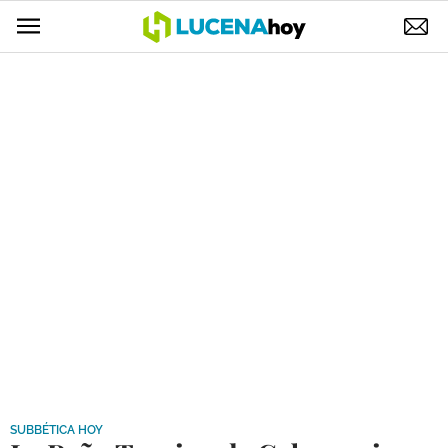
POLÍTICA
AYUNTAMIENTO
ELECCIONES
SUCESOS
ECONOMÍA
DESARROLLO LOCAL
LUCENA EMPRESAS
OCIO
COFRADÍAS
SUBBÉTICA HOY