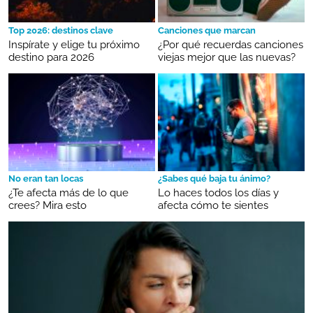
Top 2026: destinos clave
Canciones que marcan
Inspírate y elige tu próximo
¿Por qué recuerdas canciones
destino para 2026
viejas mejor que las nuevas?
No eran tan locas
¿Sabes qué baja tu ánimo?
¿Te afecta más de lo que
Lo haces todos los días y
crees? Mira esto
afecta cómo te sientes