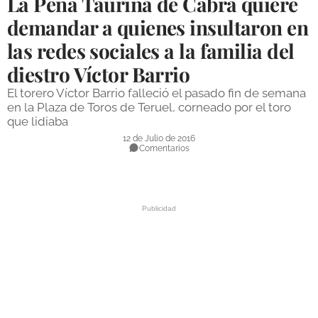
La Peña Taurina de Cabra quiere
DEPORTES
demandar a quienes insultaron en
las redes sociales a la familia del
COMPETICIONES
diestro Víctor Barrio
DEPORTE BASE
El torero Víctor Barrio falleció el pasado fin de semana
OPINIÓN
en la Plaza de Toros de Teruel, corneado por el toro
que lidiaba
VENTANA CIUDADANA
12 de Julio de 2016
Comentarios
CÓRDOBA
PROVINCIA
SUBBÉTICA HOY
SALUD
OBRAS
NECROLÓGICAS