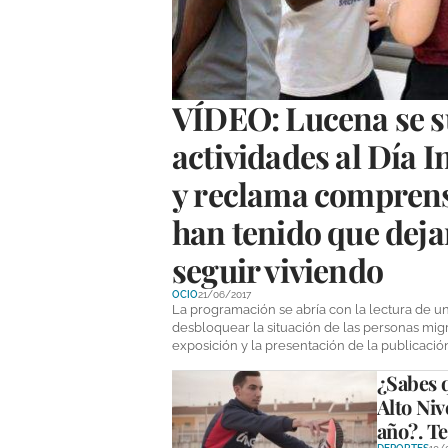
VÍDEO: Lucena se s
actividades al Día 
y reclama comprens
han tenido que dejar
seguir viviendo
OCIO
21/06/2017
La programación se abría con la lectura de un
desbloquear la situación de las personas mig
exposición y la presentación de la publicació
¿Sabes q
Alto Niv
año?. Te