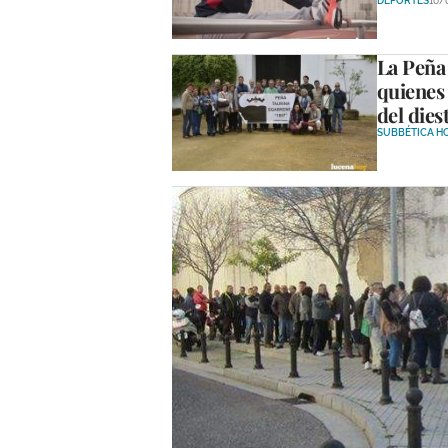
DEPORTES
10/
La Peña
quienes 
del dies
SUBBÉTICA H