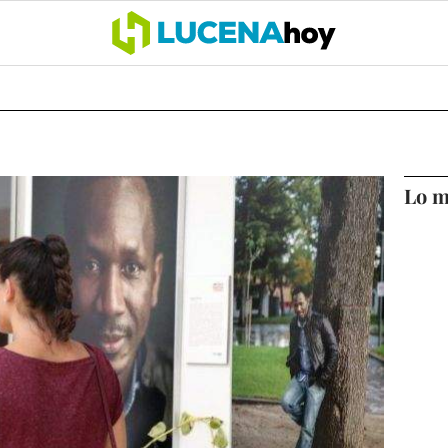
OCIO
COFRADÍAS
DEPORTES
OPINIÓN
CÓRDOBA
SALU
Lo m