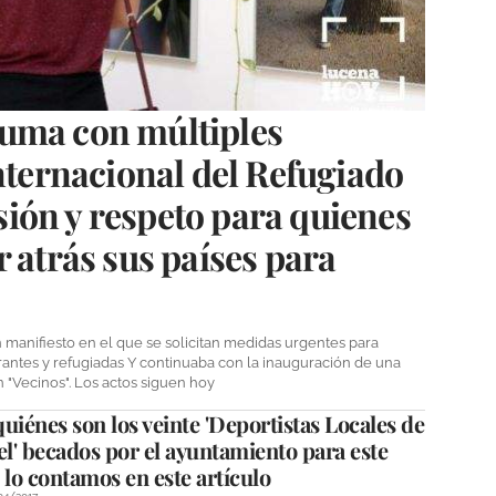
uma con múltiples
Internacional del Refugiado
ión y respeto para quienes
 atrás sus países para
 manifiesto en el que se solicitan medidas urgentes para
rantes y refugiadas Y continuaba con la inauguración de una
n "Vecinos". Los actos siguen hoy
uiénes son los veinte 'Deportistas Locales de
el' becados por el ayuntamiento para este
 lo contamos en este artículo