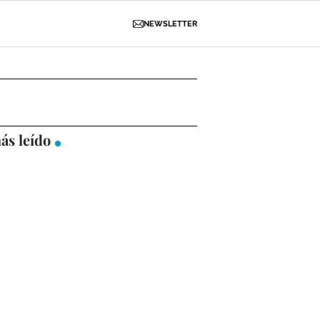
NEWSLETTER
D
OBRAS
NECROLÓGICAS
GALERÍAS
ás leído