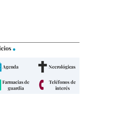
icios
Agenda
Necrológicas
Farmacias de
Teléfonos de
guardia
interés