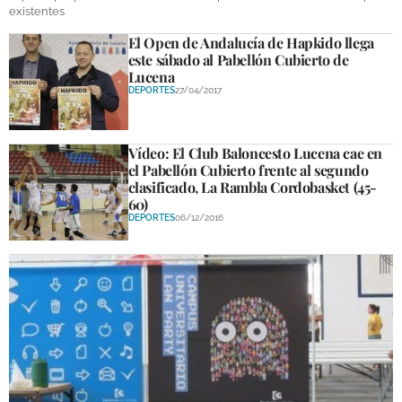
existentes
GALERÍAS
El Open de Andalucía de Hapkido llega
este sábado al Pabellón Cubierto de
Lucena
DEPORTES
27/04/2017
Vídeo: El Club Baloncesto Lucena cae en
el Pabellón Cubierto frente al segundo
clasificado, La Rambla Cordobasket (45-
60)
DEPORTES
06/12/2016