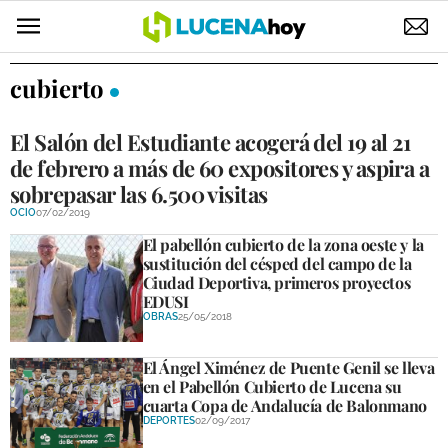
POLÍTICA
cubierto
AYUNTAMIENTO
El Salón del Estudiante acogerá del 19 al 21
ELECCIONES
de febrero a más de 60 expositores y aspira a
sobrepasar las 6.500 visitas
SUCESOS
OCIO
07/02/2019
El pabellón cubierto de la zona oeste y la
ECONOMÍA
sustitución del césped del campo de la
Ciudad Deportiva, primeros proyectos
DESARROLLO LOCAL
EDUSI
OBRAS
25/05/2018
LUCENA EMPRESAS
OCIO
El Ángel Ximénez de Puente Genil se lleva
en el Pabellón Cubierto de Lucena su
cuarta Copa de Andalucía de Balonmano
COFRADÍAS
DEPORTES
02/09/2017