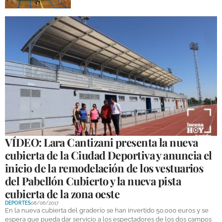
DEPORTES
COMPETICIONES
DEPORTE BASE
OPINIÓN
VENTANA CIUDADANA
CÓRDOBA
PROVINCIA
VÍDEO: Lara Cantizani presenta la nueva
SUBBÉTICA HOY
cubierta de la Ciudad Deportiva y anuncia el
inicio de la remodelación de los vestuarios
SALUD
del Pabellón Cubierto y la nueva pista
cubierta de la zona oeste
OBRAS
DEPORTES
08/06/2017
En la nueva cubierta del graderío se han invertido 50.000 euros y se
NECROLÓGICAS
espera que pueda dar servicio a los espectadores de los dos campos