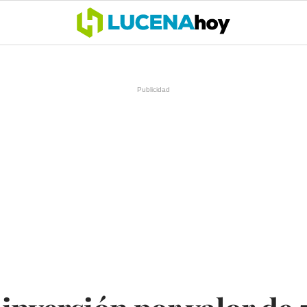
OCIO
COFRADÍAS
DEPORTES
OPINIÓN
CÓRDOBA
SALU